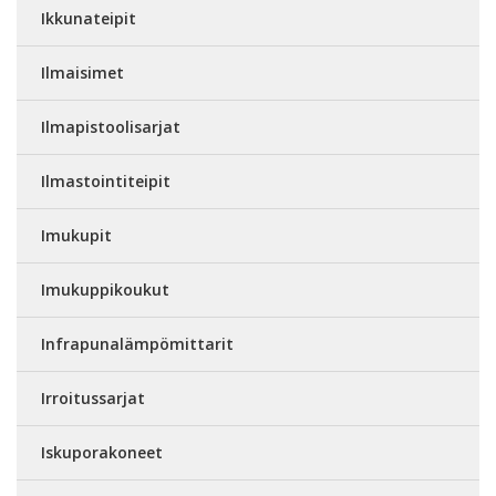
Ikkunateipit
Ilmaisimet
Ilmapistoolisarjat
Ilmastointiteipit
Imukupit
Imukuppikoukut
Infrapunalämpömittarit
Irroitussarjat
Iskuporakoneet