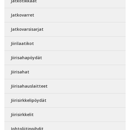
Jatkotikkaat
Jatkovarret
Jatkovarsisarjat
Jiirilaatikot
Jiirisahapöydät
Jiirisahat
Jiirisahauslaitteet
Jiirisirkkelipöydät
Jiirisirkkelit
Johtoliitinpihdit