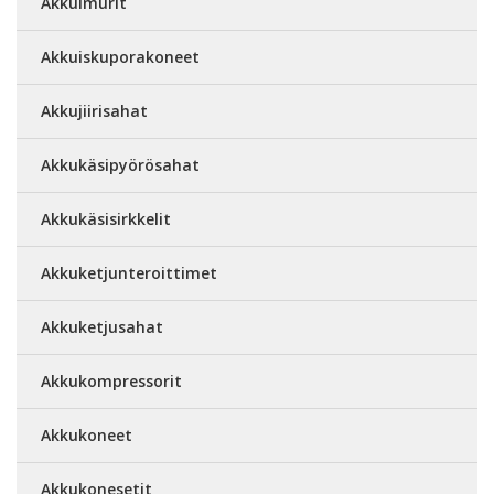
Akkuimurit
Akkuiskuporakoneet
Akkujiirisahat
Akkukäsipyörösahat
Akkukäsisirkkelit
Akkuketjunteroittimet
Akkuketjusahat
Akkukompressorit
Akkukoneet
Akkukonesetit