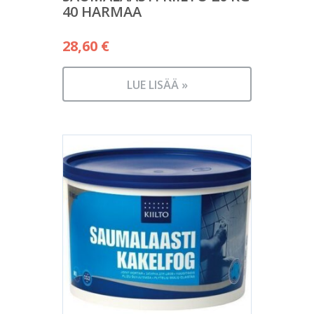
40 HARMAA
28,60
€
LUE LISÄÄ »