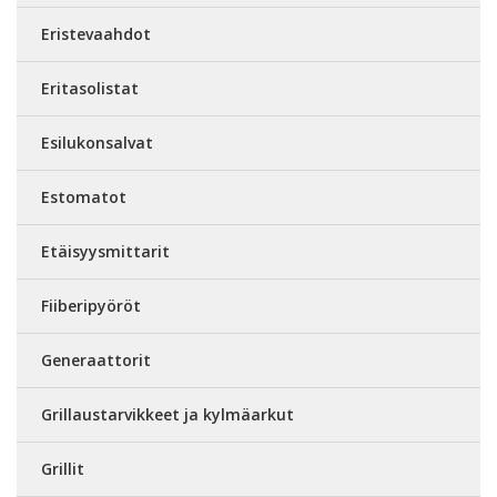
Eristevaahdot
Eritasolistat
Esilukonsalvat
Estomatot
Etäisyysmittarit
Fiiberipyöröt
Generaattorit
Grillaustarvikkeet ja kylmäarkut
Grillit