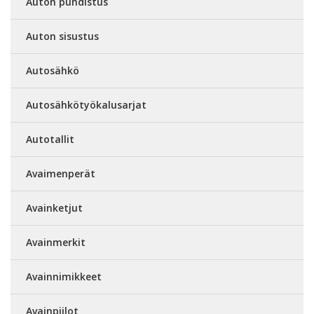
Auton puhdistus
Auton sisustus
Autosähkö
Autosähkötyökalusarjat
Autotallit
Avaimenperät
Avainketjut
Avainmerkit
Avainnimikkeet
Avainpiilot