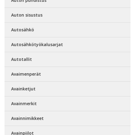
Auton puhdistus
Auton sisustus
Autosähkö
Autosähkötyökalusarjat
Autotallit
Avaimenperät
Avainketjut
Avainmerkit
Avainnimikkeet
Avainpiilot