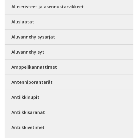
Aluseristeet ja asennustarvikkeet
Aluslaatat
Aluvannehylsysarjat
Aluvannehylsyt
Amppelikannattimet
Antenniporanterät
Antiikkinupit
Antiikkisaranat
Antiikkivetimet