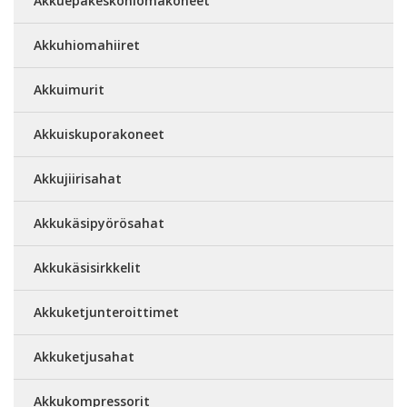
Akkuepäkeskohiomakoneet
Akkuhiomahiiret
Akkuimurit
Akkuiskuporakoneet
Akkujiirisahat
Akkukäsipyörösahat
Akkukäsisirkkelit
Akkuketjunteroittimet
Akkuketjusahat
Akkukompressorit