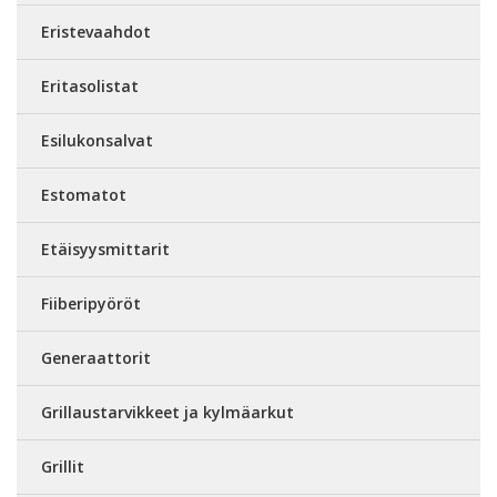
Eristevaahdot
Eritasolistat
Esilukonsalvat
Estomatot
Etäisyysmittarit
Fiiberipyöröt
Generaattorit
Grillaustarvikkeet ja kylmäarkut
Grillit