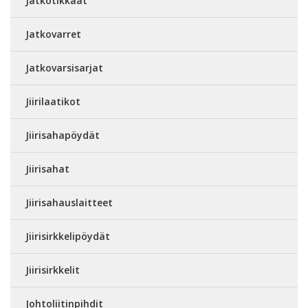
Jatkotikkaat
Jatkovarret
Jatkovarsisarjat
Jiirilaatikot
Jiirisahapöydät
Jiirisahat
Jiirisahauslaitteet
Jiirisirkkelipöydät
Jiirisirkkelit
Johtoliitinpihdit