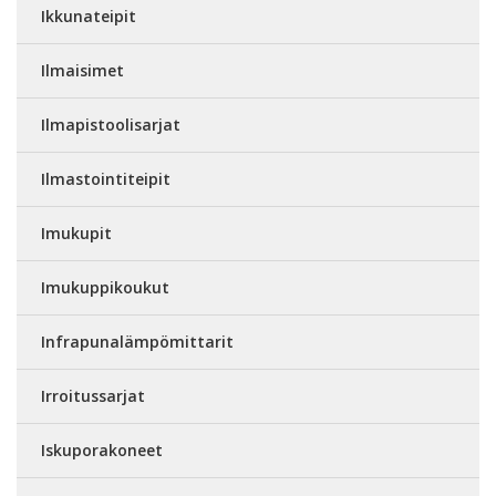
Ikkunateipit
Ilmaisimet
Ilmapistoolisarjat
Ilmastointiteipit
Imukupit
Imukuppikoukut
Infrapunalämpömittarit
Irroitussarjat
Iskuporakoneet