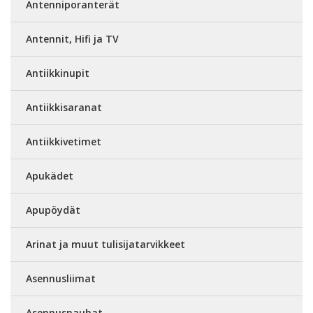
Antenniporanterät
Antennit, Hifi ja TV
Antiikkinupit
Antiikkisaranat
Antiikkivetimet
Apukädet
Apupöydät
Arinat ja muut tulisijatarvikkeet
Asennusliimat
Asennusnauhat