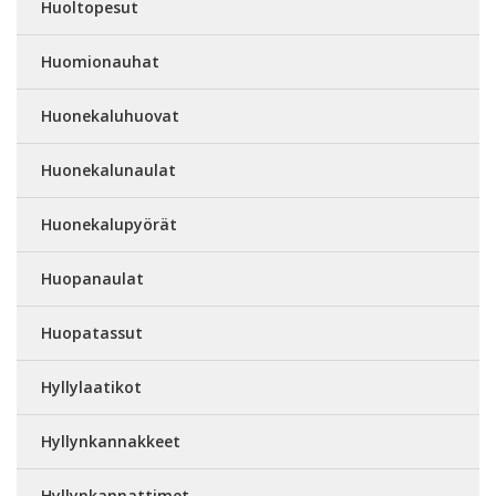
Huoltopesut
Huomionauhat
Huonekaluhuovat
Huonekalunaulat
Huonekalupyörät
Huopanaulat
Huopatassut
Hyllylaatikot
Hyllynkannakkeet
Hyllynkannattimet