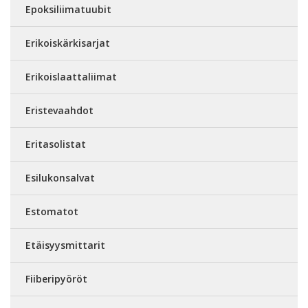
Epoksiliimatuubit
Erikoiskärkisarjat
Erikoislaattaliimat
Eristevaahdot
Eritasolistat
Esilukonsalvat
Estomatot
Etäisyysmittarit
Fiiberipyöröt