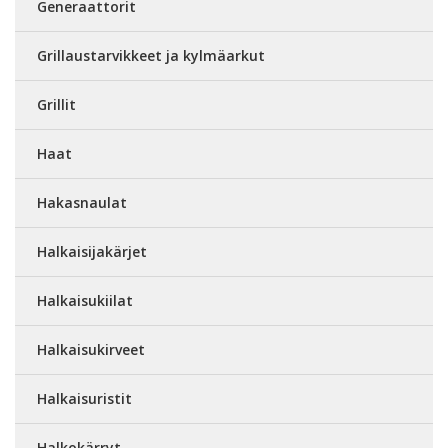
Generaattorit
Grillaustarvikkeet ja kylmäarkut
Grillit
Haat
Hakasnaulat
Halkaisijakärjet
Halkaisukiilat
Halkaisukirveet
Halkaisuristit
Halkokärryt