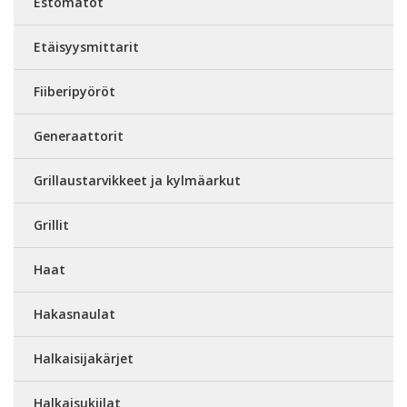
Estomatot
Etäisyysmittarit
Fiiberipyöröt
Generaattorit
Grillaustarvikkeet ja kylmäarkut
Grillit
Haat
Hakasnaulat
Halkaisijakärjet
Halkaisukiilat