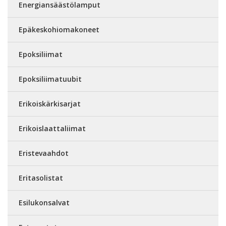
Energiansäästölamput
Epäkeskohiomakoneet
Epoksiliimat
Epoksiliimatuubit
Erikoiskärkisarjat
Erikoislaattaliimat
Eristevaahdot
Eritasolistat
Esilukonsalvat