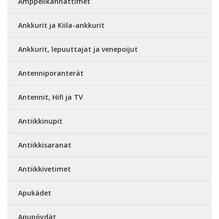
Amppelikannattimet
Ankkurit ja Kiila-ankkurit
Ankkurit, lepuuttajat ja venepoijut
Antenniporanterät
Antennit, Hifi ja TV
Antiikkinupit
Antiikkisaranat
Antiikkivetimet
Apukädet
Apupöydät