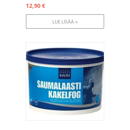
12,90
€
LUE LISÄÄ »