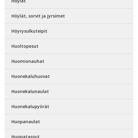
Höylät
Höylät, sorvit ja jyrsimet
Höyrysulkuteipit
Huoltopesut
Huomionauhat
Huonekaluhuovat
Huonekalunaulat
Huonekalupyörät
Huopanaulat
Huopatassut