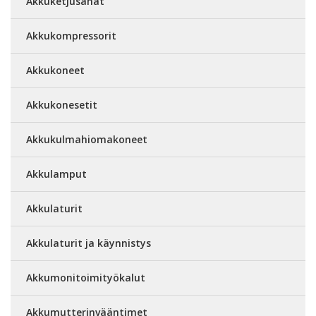
Akkuketjusahat
Akkukompressorit
Akkukoneet
Akkukonesetit
Akkukulmahiomakoneet
Akkulamput
Akkulaturit
Akkulaturit ja käynnistys
Akkumonitoimityökalut
Akkumutterinvääntimet