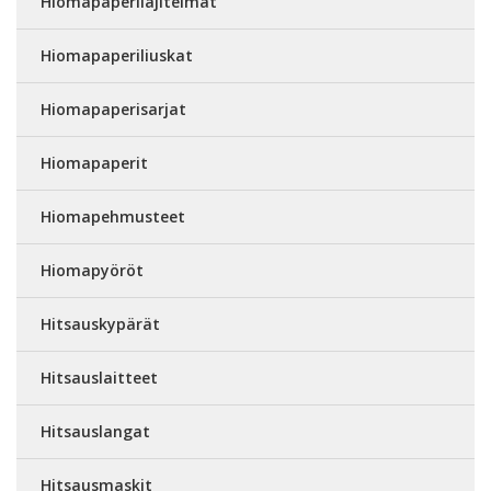
Hiomapaperilajitelmat
Hiomapaperiliuskat
Hiomapaperisarjat
Hiomapaperit
Hiomapehmusteet
Hiomapyöröt
Hitsauskypärät
Hitsauslaitteet
Hitsauslangat
Hitsausmaskit