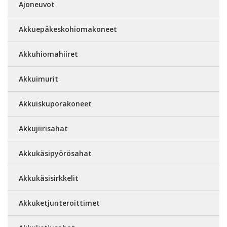
Ajoneuvot
Akkuepäkeskohiomakoneet
Akkuhiomahiiret
Akkuimurit
Akkuiskuporakoneet
Akkujiirisahat
Akkukäsipyörösahat
Akkukäsisirkkelit
Akkuketjunteroittimet