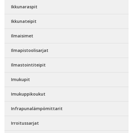
Ikkunaraspit
Ikkunateipit
Ilmaisimet
Ilmapistoolisarjat
Ilmastointiteipit
Imukupit
Imukuppikoukut
Infrapunalämpömittarit
Irroitussarjat