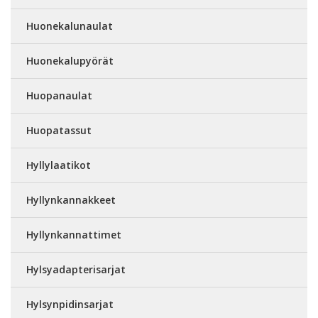
Huonekalunaulat
Huonekalupyörät
Huopanaulat
Huopatassut
Hyllylaatikot
Hyllynkannakkeet
Hyllynkannattimet
Hylsyadapterisarjat
Hylsynpidinsarjat