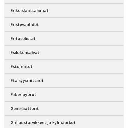
Erikoislaattaliimat
Eristevaahdot
Eritasolistat
Esilukonsalvat
Estomatot
Etäisyysmittarit
Fiiberipyöröt
Generaattorit
Grillaustarvikkeet ja kylmäarkut