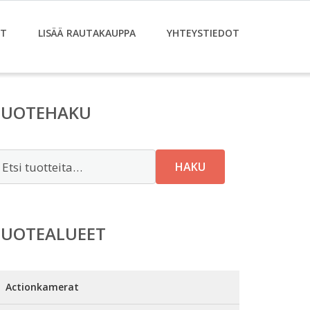
ET
LISÄÄ RAUTAKAUPPA
YHTEYSTIEDOT
TUOTEHAKU
tsi:
HAKU
TUOTEALUEET
Actionkamerat