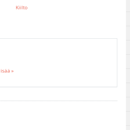
Kiilto
lisää »