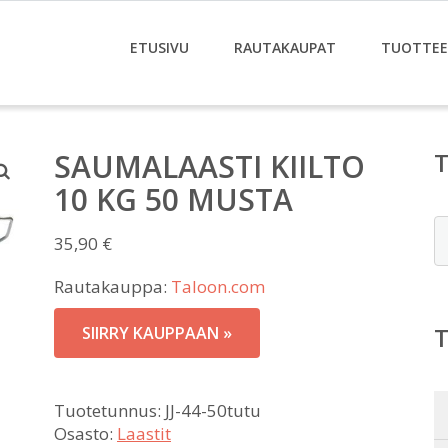
ETUSIVU
RAUTAKAUPAT
TUOTTE
SAUMALAASTI KIILTO
10 KG 50 MUSTA
E
35,90
€
Rautakauppa:
Taloon.com
SIIRRY KAUPPAAN »
Tuotetunnus:
JJ-44-50tutu
Osasto:
Laastit