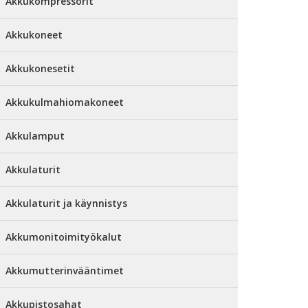
Akkukompressorit
Akkukoneet
Akkukonesetit
Akkukulmahiomakoneet
Akkulamput
Akkulaturit
Akkulaturit ja käynnistys
Akkumonitoimityökalut
Akkumutterinvääntimet
Akkupistosahat