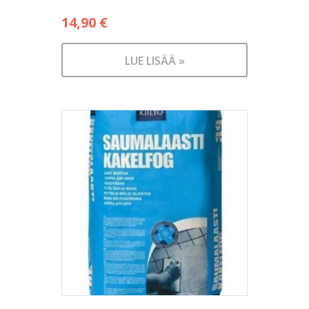
14,90
€
LUE LISÄÄ »