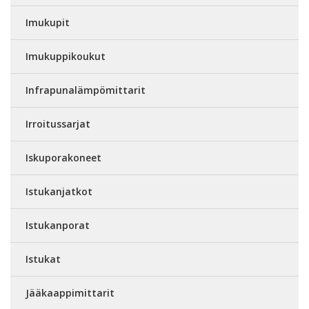
Imukupit
Imukuppikoukut
Infrapunalämpömittarit
Irroitussarjat
Iskuporakoneet
Istukanjatkot
Istukanporat
Istukat
Jääkaappimittarit