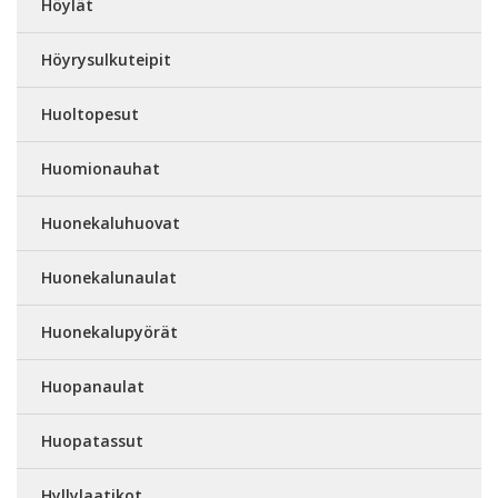
Höylät
Höyrysulkuteipit
Huoltopesut
Huomionauhat
Huonekaluhuovat
Huonekalunaulat
Huonekalupyörät
Huopanaulat
Huopatassut
Hyllylaatikot