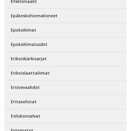
Efektimaalit
Epäkeskohiomakoneet
Epoksiliimat
Epoksiliimatuubit
Erikoiskärkisarjat
Erikoislaattaliimat
Eristevaahdot
Eritasolistat
Esilukonsalvat
Estomatot