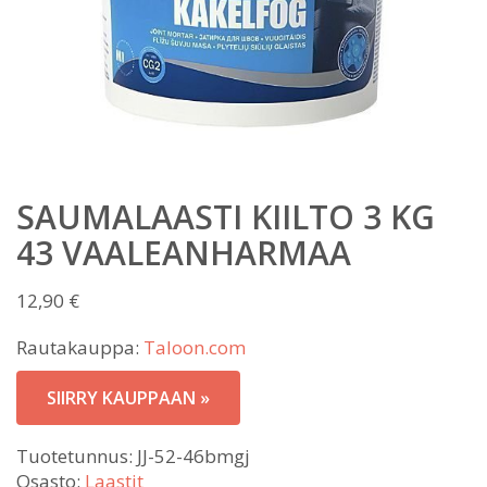
SAUMALAASTI KIILTO 3 KG
43 VAALEANHARMAA
12,90
€
Rautakauppa:
Taloon.com
SIIRRY KAUPPAAN »
Tuotetunnus:
JJ-52-46bmgj
Osasto:
Laastit