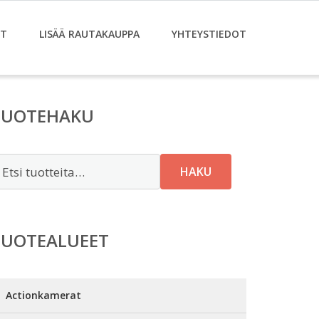
ET
LISÄÄ RAUTAKAUPPA
YHTEYSTIEDOT
TUOTEHAKU
tsi:
HAKU
TUOTEALUEET
Actionkamerat