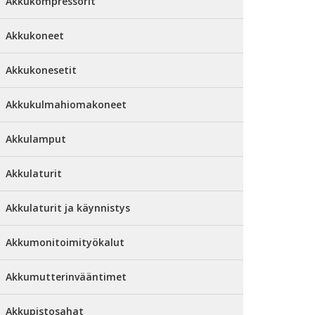
Akkukompressorit
Akkukoneet
Akkukonesetit
Akkukulmahiomakoneet
Akkulamput
Akkulaturit
Akkulaturit ja käynnistys
Akkumonitoimityökalut
Akkumutterinvääntimet
Akkupistosahat