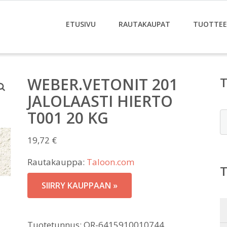
ETUSIVU
RAUTAKAUPAT
TUOTTE
WEBER.VETONIT 201
JALOLAASTI HIERTO
T001 20 KG
E
19,72
€
Rautakauppa:
Taloon.com
SIIRRY KAUPPAAN »
Tuotetunnus:
OR-6415910010744