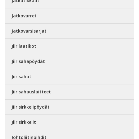
Jatkotikkaat
Jatkovarret
Jatkovarsisarjat
Jiirilaatikot
Jiirisahapöydät
Jiirisahat
Jiirisahauslaitteet
Jiirisirkkelipöydät
Jiirisirkkelit
Johtoliitinpihdit