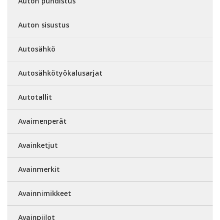
Auton puhdistus
Auton sisustus
Autosähkö
Autosähkötyökalusarjat
Autotallit
Avaimenperät
Avainketjut
Avainmerkit
Avainnimikkeet
Avainpiilot