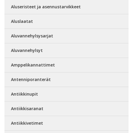
Aluseristeet ja asennustarvikkeet
Aluslaatat
Aluvannehylsysarjat
Aluvannehylsyt
Amppelikannattimet
Antenniporanterät
Antiikkinupit
Antiikkisaranat
Antiikkivetimet