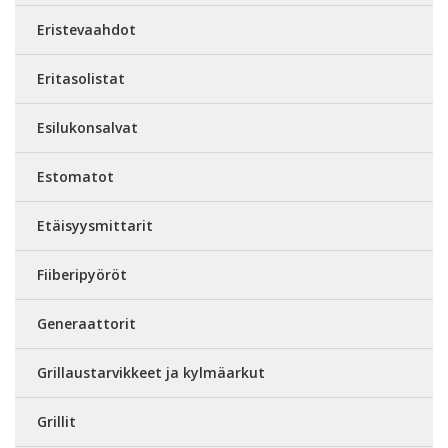
Eristevaahdot
Eritasolistat
Esilukonsalvat
Estomatot
Etäisyysmittarit
Fiiberipyöröt
Generaattorit
Grillaustarvikkeet ja kylmäarkut
Grillit