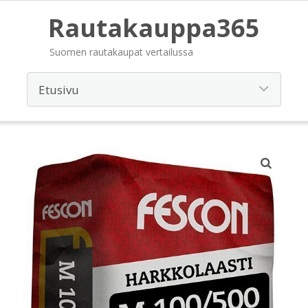
Rautakauppa365
Suomen rautakaupat vertailussa