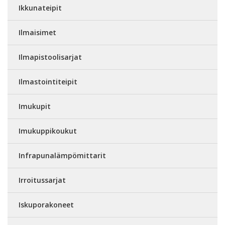
Ikkunateipit
Ilmaisimet
Ilmapistoolisarjat
Ilmastointiteipit
Imukupit
Imukuppikoukut
Infrapunalämpömittarit
Irroitussarjat
Iskuporakoneet