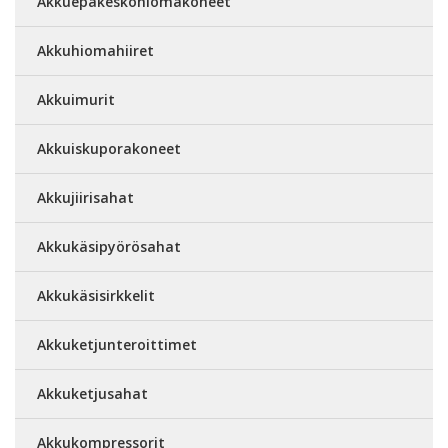
Akkuepäkeskohiomakoneet
Akkuhiomahiiret
Akkuimurit
Akkuiskuporakoneet
Akkujiirisahat
Akkukäsipyörösahat
Akkukäsisirkkelit
Akkuketjunteroittimet
Akkuketjusahat
Akkukompressorit