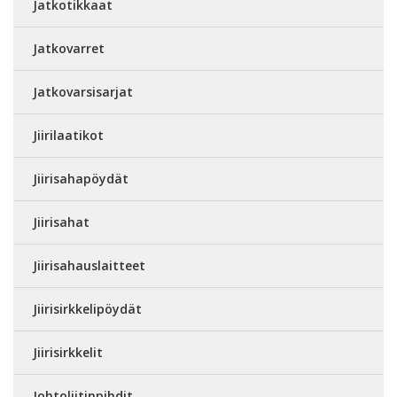
Jatkotikkaat
Jatkovarret
Jatkovarsisarjat
Jiirilaatikot
Jiirisahapöydät
Jiirisahat
Jiirisahauslaitteet
Jiirisirkkelipöydät
Jiirisirkkelit
Johtoliitinpihdit