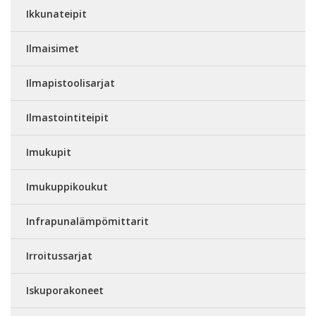
Ikkunateipit
Ilmaisimet
Ilmapistoolisarjat
Ilmastointiteipit
Imukupit
Imukuppikoukut
Infrapunalämpömittarit
Irroitussarjat
Iskuporakoneet