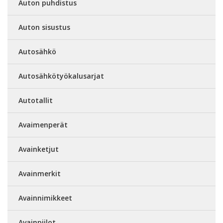
Auton puhdistus
Auton sisustus
Autosähkö
Autosähkötyökalusarjat
Autotallit
Avaimenperät
Avainketjut
Avainmerkit
Avainnimikkeet
Avainpiilot