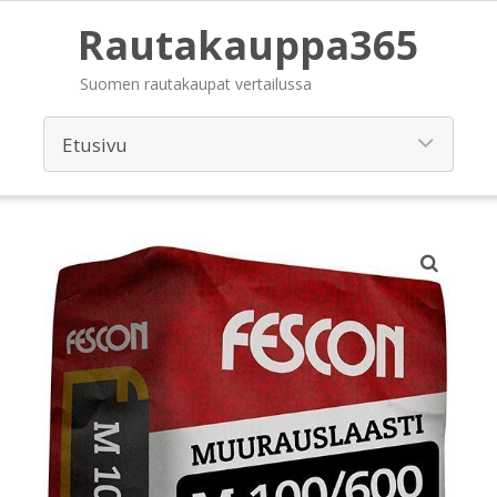
Rautakauppa365
Suomen rautakaupat vertailussa