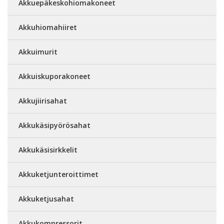
Akkuepäkeskohiomakoneet
Akkuhiomahiiret
Akkuimurit
Akkuiskuporakoneet
Akkujiirisahat
Akkukäsipyörösahat
Akkukäsisirkkelit
Akkuketjunteroittimet
Akkuketjusahat
Akkukompressorit