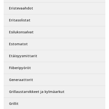
Eristevaahdot
Eritasolistat
Esilukonsalvat
Estomatot
Etäisyysmittarit
Fiiberipyöröt
Generaattorit
Grillaustarvikkeet ja kylmäarkut
Grillit