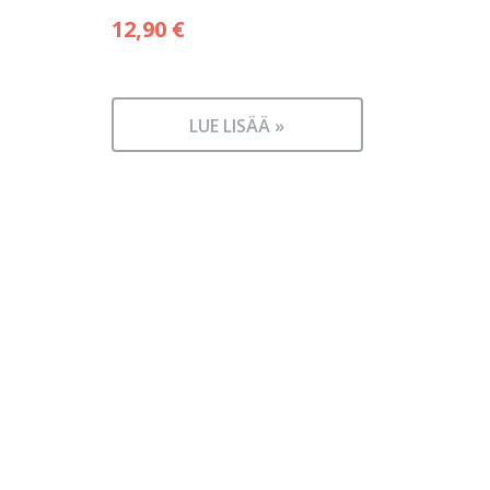
12,90
€
LUE LISÄÄ »