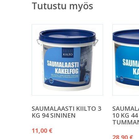
Tutustu myös
SAUMALAASTI KIILTO 3
SAUMALA
KG 94 SININEN
10 KG 44
TUMMA
11,00
€
28,90
€