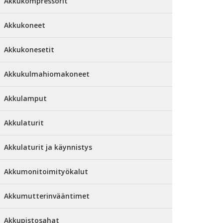
Akkukompressorit
Akkukoneet
Akkukonesetit
Akkukulmahiomakoneet
Akkulamput
Akkulaturit
Akkulaturit ja käynnistys
Akkumonitoimityökalut
Akkumutterinvääntimet
Akkupistosahat