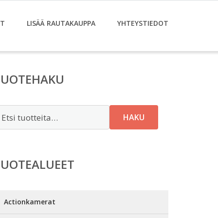
ET
LISÄÄ RAUTAKAUPPA
YHTEYSTIEDOT
TUOTEHAKU
tsi:
HAKU
TUOTEALUEET
Actionkamerat