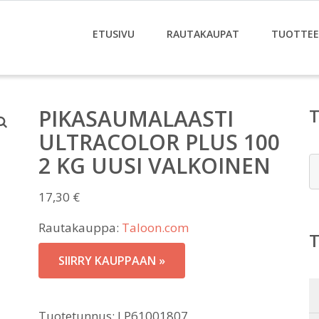
ETUSIVU
RAUTAKAUPAT
TUOTTE
PIKASAUMALAASTI
ULTRACOLOR PLUS 100
2 KG UUSI VALKOINEN
E
17,30
€
Rautakauppa:
Taloon.com
SIIRRY KAUPPAAN »
Tuotetunnus:
LP61001807