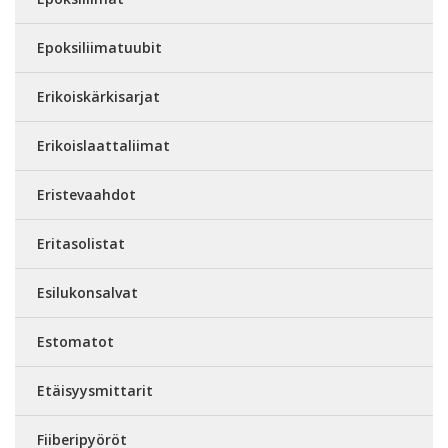
Epoksiliimatuubit
Erikoiskärkisarjat
Erikoislaattaliimat
Eristevaahdot
Eritasolistat
Esilukonsalvat
Estomatot
Etäisyysmittarit
Fiiberipyöröt