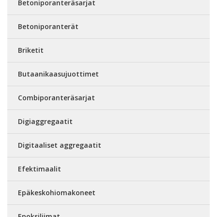
Betoniporanteräsarjat
Betoniporanterät
Briketit
Butaanikaasujuottimet
Combiporanteräsarjat
Digiaggregaatit
Digitaaliset aggregaatit
Efektimaalit
Epäkeskohiomakoneet
Epoksiliimat