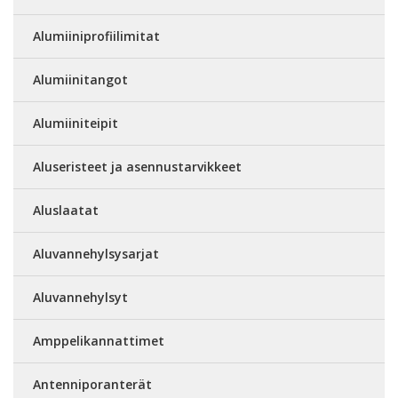
Alumiiniprofiilimitat
Alumiinitangot
Alumiiniteipit
Aluseristeet ja asennustarvikkeet
Aluslaatat
Aluvannehylsysarjat
Aluvannehylsyt
Amppelikannattimet
Antenniporanterät