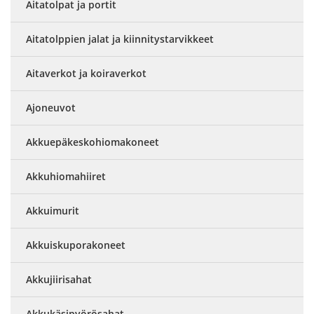
Aitatolpat ja portit
Aitatolppien jalat ja kiinnitystarvikkeet
Aitaverkot ja koiraverkot
Ajoneuvot
Akkuepäkeskohiomakoneet
Akkuhiomahiiret
Akkuimurit
Akkuiskuporakoneet
Akkujiirisahat
Akkukäsipyörösahat