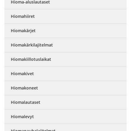
Hioma-aluslautaset
Hiomahiiret
Hiomakärjet
Hiomakärkilajitelmat
Hiomakiillotuslaikat
Hiomakivet
Hiomakoneet
Hiomalautaset
Hiomalevyt
Hiomanauhalajitelmat