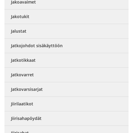
Jakoavaimet
Jakotukit
Jalustat
Jatkojohdot sisäkäyttöön
Jatkotikkaat
Jatkovarret
Jatkovarsisarjat
Jiirilaatikot
Jiirisahapöydät
Jiirisahat