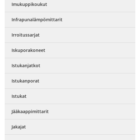
Imukuppikoukut
Infrapunalämpömittarit
Irroitussarjat
Iskuporakoneet
Istukanjatkot
Istukanporat
Istukat
Jääkaappimittarit
Jakajat