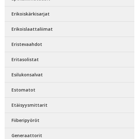
Erikoiskärkisarjat
Erikoislaattaliimat
Eristevaahdot
Eritasolistat
Esilukonsalvat
Estomatot
Etäisyysmittarit
Fiiberipyöröt
Generaattorit