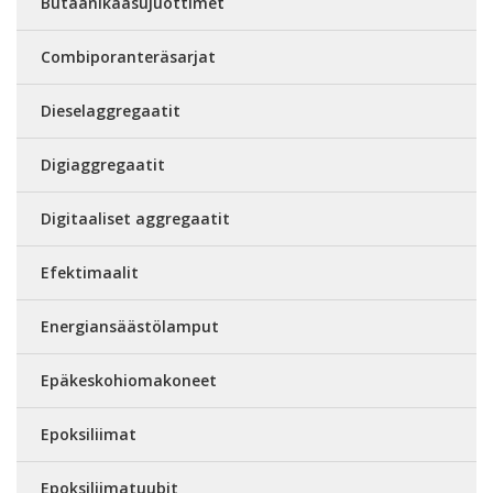
Butaanikaasujuottimet
Combiporanteräsarjat
Dieselaggregaatit
Digiaggregaatit
Digitaaliset aggregaatit
Efektimaalit
Energiansäästölamput
Epäkeskohiomakoneet
Epoksiliimat
Epoksiliimatuubit