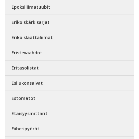
Epoksiliimatuubit
Erikoiskärkisarjat
Erikoislaattaliimat
Eristevaahdot
Eritasolistat
Esilukonsalvat
Estomatot
Etäisyysmittarit
Fiiberipyöröt