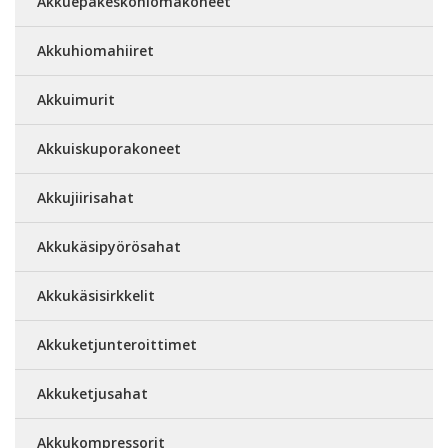
Akkuepäkeskohiomakoneet
Akkuhiomahiiret
Akkuimurit
Akkuiskuporakoneet
Akkujiirisahat
Akkukäsipyörösahat
Akkukäsisirkkelit
Akkuketjunteroittimet
Akkuketjusahat
Akkukompressorit