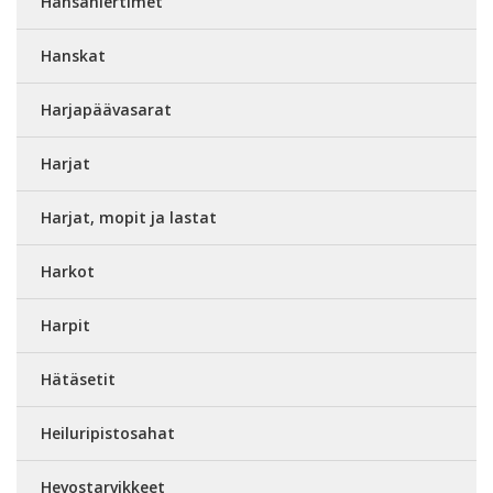
Hansahiertimet
Hanskat
Harjapäävasarat
Harjat
Harjat, mopit ja lastat
Harkot
Harpit
Hätäsetit
Heiluripistosahat
Hevostarvikkeet