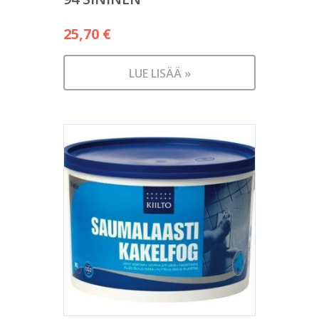
25,70
€
LUE LISÄÄ »