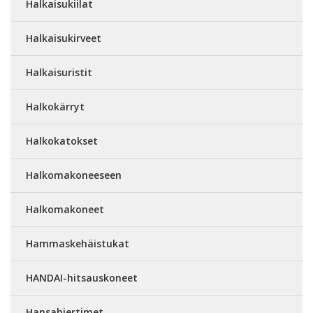
Halkaisukiilat
Halkaisukirveet
Halkaisuristit
Halkokärryt
Halkokatokset
Halkomakoneeseen
Halkomakoneet
Hammaskehäistukat
HANDAI-hitsauskoneet
Hansahiertimet