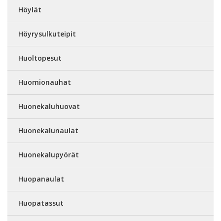
Höylät
Höyrysulkuteipit
Huoltopesut
Huomionauhat
Huonekaluhuovat
Huonekalunaulat
Huonekalupyörät
Huopanaulat
Huopatassut