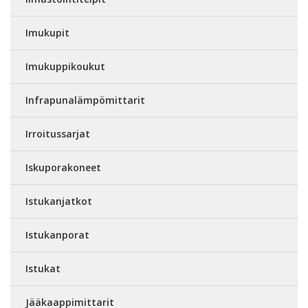
Imukupit
Imukuppikoukut
Infrapunalämpömittarit
Irroitussarjat
Iskuporakoneet
Istukanjatkot
Istukanporat
Istukat
Jääkaappimittarit