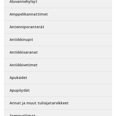
Aluvannehylsyt
Amppelikannattimet
Antenniporanterät
Antiikkinupit
Antiikkisaranat
Antiikkivetimet
Apukädet
Apupöydät
Arinat ja muut tulisijatarvikkeet
Asennusliimat