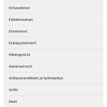
Eritasolistat
Esilukonsalvat
Estomatot
Etäisyysmittarit
Fiiberipyöröt
Generaattorit
Grillaustarvikkeet ja kylmäarkut
Grillit
Haat