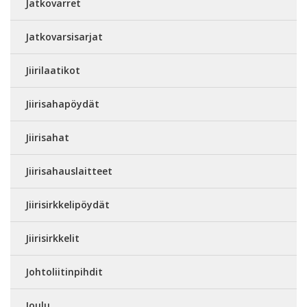
Jatkovarret
Jatkovarsisarjat
Jiirilaatikot
Jiirisahapöydät
Jiirisahat
Jiirisahauslaitteet
Jiirisirkkelipöydät
Jiirisirkkelit
Johtoliitinpihdit
Joulu