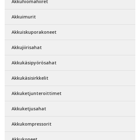
Akkuhiomahiiret
Akkuimurit
Akkuiskuporakoneet
Akkujiirisahat
Akkukäsipyörösahat
Akkukäsisirkkelit
Akkuketjunteroittimet
Akkuketjusahat
Akkukompressorit
Akkukoneet