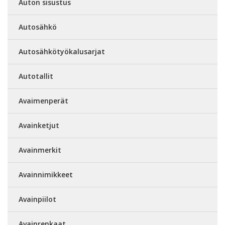
Auton sisustus
Autosähkö
Autosähkötyökalusarjat
Autotallit
Avaimenperät
Avainketjut
Avainmerkit
Avainnimikkeet
Avainpiilot
Avainrenkaat