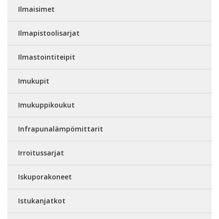
Ilmaisimet
Ilmapistoolisarjat
Ilmastointiteipit
Imukupit
Imukuppikoukut
Infrapunalämpömittarit
Irroitussarjat
Iskuporakoneet
Istukanjatkot