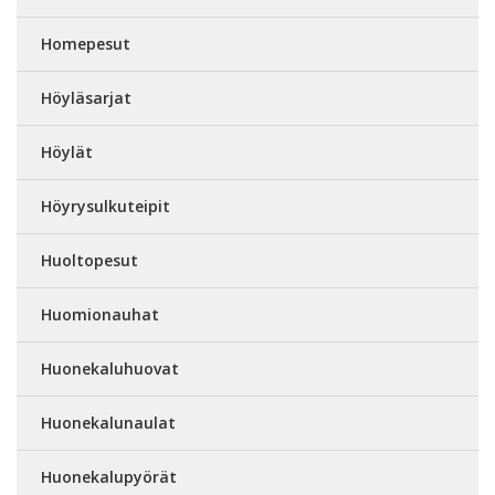
Homepesut
Höyläsarjat
Höylät
Höyrysulkuteipit
Huoltopesut
Huomionauhat
Huonekaluhuovat
Huonekalunaulat
Huonekalupyörät