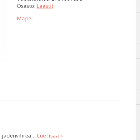
Osasto:
Laastit
Mapei
kg jadenvihreä…
Lue lisää »