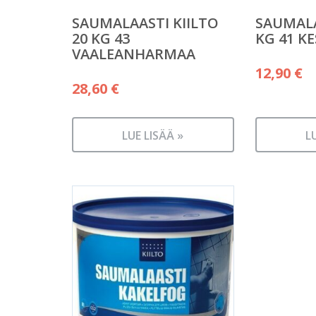
SAUMALAASTI KIILTO
SAUMALA
20 KG 43
KG 41 K
VAALEANHARMAA
12,90
€
28,60
€
LUE LISÄÄ »
L