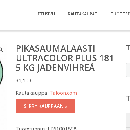
ETUSIVU
RAUTAKAUPAT
TUOTTE
PIKASAUMALAASTI
ULTRACOLOR PLUS 181
5 KG JADENVIHREÄ
E
31,10
€
Rautakauppa:
Taloon.com
SIIRRY KAUPPAAN »
Tuotetunnus:
LP61001858