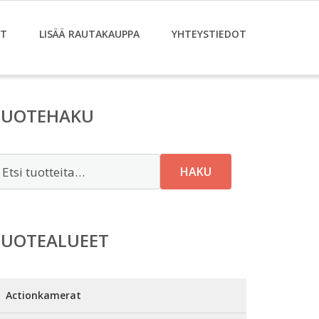
ET
LISÄÄ RAUTAKAUPPA
YHTEYSTIEDOT
TUOTEHAKU
tsi:
HAKU
TUOTEALUEET
Actionkamerat