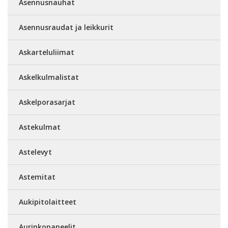
Asennusnauhat
Asennusraudat ja leikkurit
Askarteluliimat
Askelkulmalistat
Askelporasarjat
Astekulmat
Astelevyt
Astemitat
Aukipitolaitteet
Aurinkopaneelit