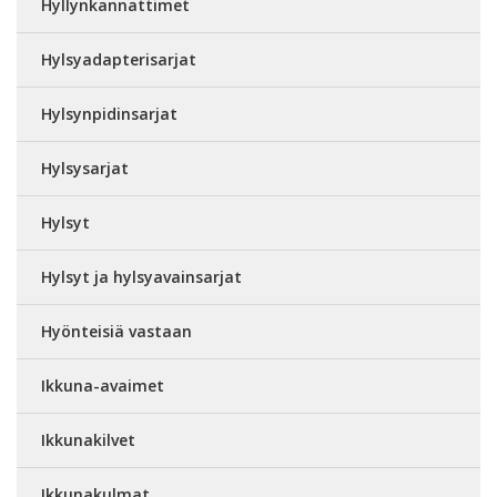
Hyllynkannattimet
Hylsyadapterisarjat
Hylsynpidinsarjat
Hylsysarjat
Hylsyt
Hylsyt ja hylsyavainsarjat
Hyönteisiä vastaan
Ikkuna-avaimet
Ikkunakilvet
Ikkunakulmat