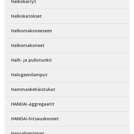
Halkokärryt
Halkokatokset
Halkomakoneeseen
Halkomakoneet
Halli- ja pullotunkit
Halogeenilamput
Hammaskehäistukat
HANDAI-aggregaatit
HANDAI-hitsauskoneet
Hansahiertimet