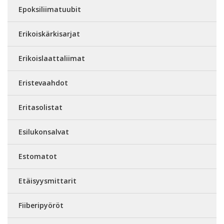
Epoksiliimatuubit
Erikoiskärkisarjat
Erikoislaattaliimat
Eristevaahdot
Eritasolistat
Esilukonsalvat
Estomatot
Etäisyysmittarit
Fiiberipyöröt