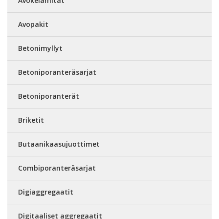
Avokelamitat
Avopakit
Betonimyllyt
Betoniporanteräsarjat
Betoniporanterät
Briketit
Butaanikaasujuottimet
Combiporanteräsarjat
Digiaggregaatit
Digitaaliset aggregaatit