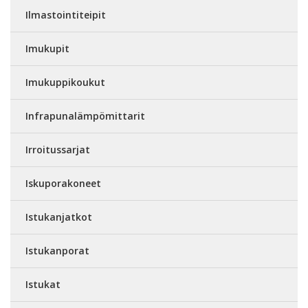
Ilmastointiteipit
Imukupit
Imukuppikoukut
Infrapunalämpömittarit
Irroitussarjat
Iskuporakoneet
Istukanjatkot
Istukanporat
Istukat