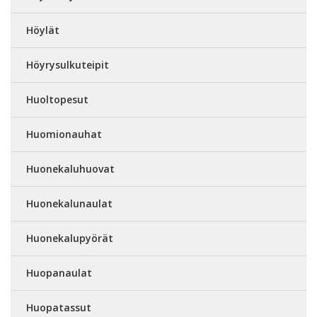
Höylät
Höyrysulkuteipit
Huoltopesut
Huomionauhat
Huonekaluhuovat
Huonekalunaulat
Huonekalupyörät
Huopanaulat
Huopatassut