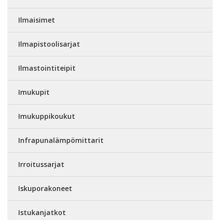
Ilmaisimet
Ilmapistoolisarjat
Ilmastointiteipit
Imukupit
Imukuppikoukut
Infrapunalämpömittarit
Irroitussarjat
Iskuporakoneet
Istukanjatkot