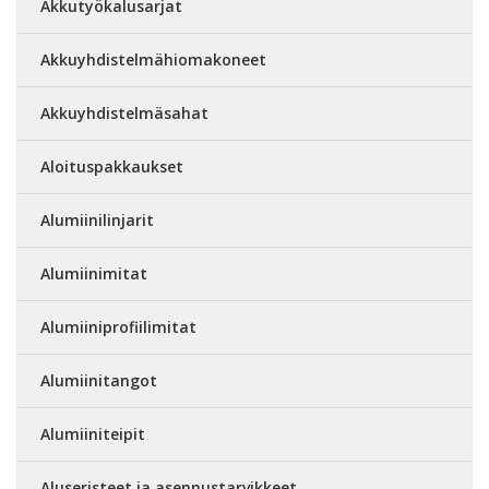
Akkutyökalusarjat
Akkuyhdistelmähiomakoneet
Akkuyhdistelmäsahat
Aloituspakkaukset
Alumiinilinjarit
Alumiinimitat
Alumiiniprofiilimitat
Alumiinitangot
Alumiiniteipit
Aluseristeet ja asennustarvikkeet