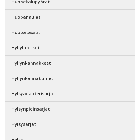
Huonekalupyörät
Huopanaulat
Huopatassut
Hyllylaatikot
Hyllynkannakkeet
Hyllynkannattimet
Hylsyadapterisarjat
Hylsynpidinsarjat
Hylsysarjat
Hylsyt