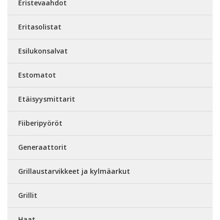
Eristevaahdot
Eritasolistat
Esilukonsalvat
Estomatot
Etäisyysmittarit
Fiiberipyöröt
Generaattorit
Grillaustarvikkeet ja kylmäarkut
Grillit
Haat