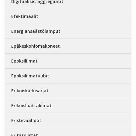
Digitaaliset aggregaatit
Efektimaalit
Energiansäästölamput
Epäkeskohiomakoneet
Epoksiliimat
Epoksiliimatuubit
Erikoiskärkisarjat
Erikoislaattaliimat
Eristevaahdot
Eritasolistat