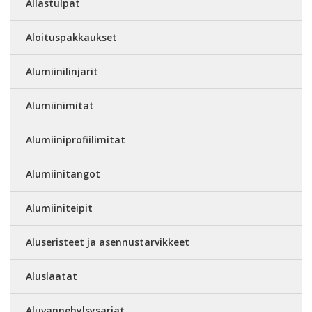
Allastulpat
Aloituspakkaukset
Alumiinilinjarit
Alumiinimitat
Alumiiniprofiilimitat
Alumiinitangot
Alumiiniteipit
Aluseristeet ja asennustarvikkeet
Aluslaatat
Aluvannehylsysarjat