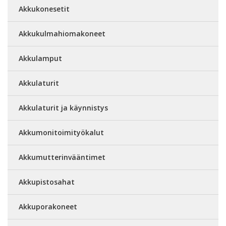
Akkukonesetit
Akkukulmahiomakoneet
Akkulamput
Akkulaturit
Akkulaturit ja käynnistys
Akkumonitoimityökalut
Akkumutterinvääntimet
Akkupistosahat
Akkuporakoneet