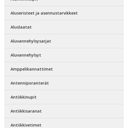
Aluseristeet ja asennustarvikkeet
Aluslaatat
Aluvannehylsysarjat
Aluvannehylsyt
Amppelikannattimet
Antenniporanterät
Antiikkinupit
Antiikkisaranat
Antiikkivetimet