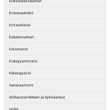
Erikoislaattaliimat
Eristevaahdot
Eritasolistat
Esilukonsalvat
Estomatot
Etäisyysmittarit
Fiiberipyöröt
Generaattorit
Grillaustarvikkeet ja kylmäarkut
Grillit