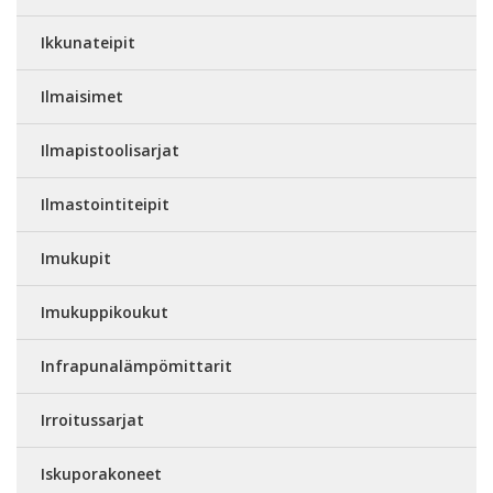
Ikkunateipit
Ilmaisimet
Ilmapistoolisarjat
Ilmastointiteipit
Imukupit
Imukuppikoukut
Infrapunalämpömittarit
Irroitussarjat
Iskuporakoneet