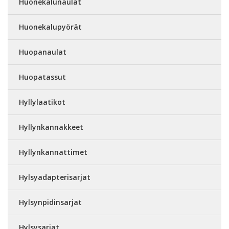
Huonekalunaulat
Huonekalupyörät
Huopanaulat
Huopatassut
Hyllylaatikot
Hyllynkannakkeet
Hyllynkannattimet
Hylsyadapterisarjat
Hylsynpidinsarjat
Hylsysarjat