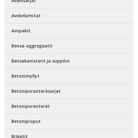
Avainsarjat
Avokelamitat
Avopakit
Bensa-aggregaatit
Bensakanisterit ja suppilot
Betonimyllyt
Betoniporanteräsarjat
Betoniporanterät
Betoniproput
Briketit