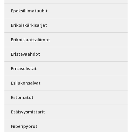
Epoksiliimatuubit
Erikoiskärkisarjat
Erikoislaattaliimat
Eristevaahdot
Eritasolistat
Esilukonsalvat
Estomatot
Etäisyysmittarit
Fiiberipyöröt