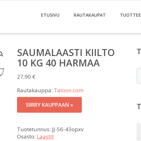
ETUSIVU
RAUTAKAUPAT
TUOTTE
SAUMALAASTI KIILTO
10 KG 40 HARMAA
E
27,90
€
Rautakauppa:
Taloon.com
SIIRRY KAUPPAAN »
Tuotetunnus:
JJ-56-43opxv
Osasto:
Laastit