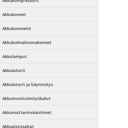
Akkukompressorit
Akkukoneet
Akkukonesetit
Akkukulmahiomakoneet
Akkulamput
Akkulaturit
Akkulaturit ja käynnistys
Akkumonitoimityökalut
Akkumutterinvääntimet
Akkupistosahat