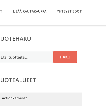
ET
LISÄÄ RAUTAKAUPPA
YHTEYSTIEDOT
TUOTEHAKU
tsi:
HAKU
TUOTEALUEET
Actionkamerat