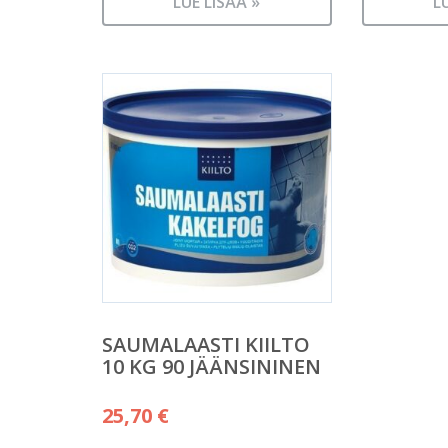
LUE LISÄÄ »
L
SAUMALAASTI KIILTO
10 KG 90 JÄÄNSININEN
25,70
€