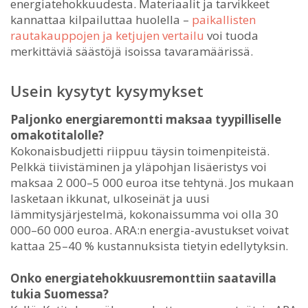
energiatehokkuudesta. Materiaalit ja tarvikkeet
kannattaa kilpailuttaa huolella –
paikallisten
rautakauppojen ja ketjujen vertailu
voi tuoda
merkittäviä säästöjä isoissa tavaramäärissä.
Usein kysytyt kysymykset
Paljonko energiaremontti maksaa tyypilliselle
omakotitalolle?
Kokonaisbudjetti riippuu täysin toimenpiteistä.
Pelkkä tiivistäminen ja yläpohjan lisäeristys voi
maksaa 2 000–5 000 euroa itse tehtynä. Jos mukaan
lasketaan ikkunat, ulkoseinät ja uusi
lämmitysjärjestelmä, kokonaissumma voi olla 30
000–60 000 euroa. ARA:n energia-avustukset voivat
kattaa 25–40 % kustannuksista tietyin edellytyksin.
Onko energiatehokkuusremonttiin saatavilla
tukia Suomessa?