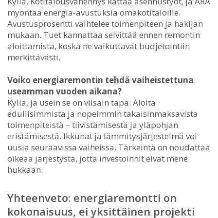
Kyllä. Kotitalousvähennys kattaa asennustyöt, ja ARA
myöntää energia-avustuksia omakotitaloille.
Avustusprosentti vaihtelee toimenpiteen ja hakijan
mukaan. Tuet kannattaa selvittää ennen remontin
aloittamista, koska ne vaikuttavat budjetointiin
merkittävästi.
Voiko energiaremontin tehdä vaiheistettuna
useamman vuoden aikana?
Kyllä, ja usein se on viisain tapa. Aloita
edullisimmista ja nopeimmin takaisinmaksavista
toimenpiteistä – tiivistämisestä ja yläpohjan
eristämisestä. Ikkunat ja lämmitysjärjestelmä voi
uusia seuraavissa vaiheissa. Tärkeintä on noudattaa
oikeaa järjestystä, jotta investoinnit eivät mene
hukkaan.
Yhteenveto: energiaremontti on
kokonaisuus, ei yksittäinen projekti