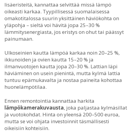
lisäeristeitä, kannattaa selvittää missä lämpö
oikeasti karkaa. Tyypillisessä suomalaisessa
omakotitalossa suurin yksittäinen häviökohta on
yläpohja – sieltä voi hävitä jopa 25–30 %
lämmitysenergiasta, jos eristys on ohut tai päässyt
painumaan.
Ulkoseinien kautta lämpöä karkaa noin 20–25 %,
ikkunoiden ja ovien kautta 15–20 % ja
ilmanvuotojen kautta jopa 20–30 %. Lattian läpi
häviäminen on usein pienintä, mutta kylmä lattia
tuntuu epämukavalta ja nostaa paineita kohottaa
huonelämpötilaa.
Ennen remontointia kannattaa harkita
lämpökamerakuvausta
, joka paljastaa kylmäsillat
ja vuotokohdat. Hinta on yleensä 200–500 euroa,
mutta se voi ohjata investoinnit täsmällisesti
oikeisiin kohteisiin.