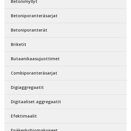
Betonimyllyt
Betoniporanteräsarjat
Betoniporanterät
Briketit
Butaanikaasujuottimet
Combiporanteräsarjat
Digiaggregaatit
Digitaaliset aggregaatit
Efektimaalit
Epäkeskohiomakoneet