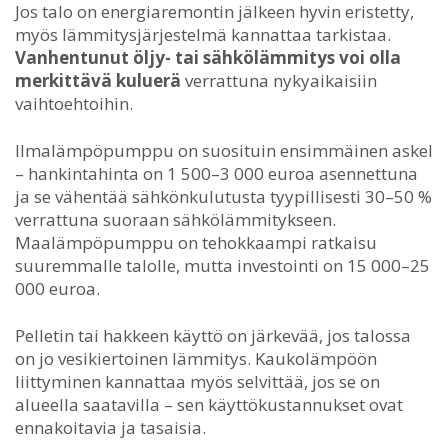
Jos talo on energiaremontin jälkeen hyvin eristetty,
myös lämmitysjärjestelmä kannattaa tarkistaa.
Vanhentunut öljy- tai sähkölämmitys voi olla
merkittävä kuluerä
verrattuna nykyaikaisiin
vaihtoehtoihin.
Ilmalämpöpumppu on suosituin ensimmäinen askel
– hankintahinta on 1 500–3 000 euroa asennettuna
ja se vähentää sähkönkulutusta tyypillisesti 30–50 %
verrattuna suoraan sähkölämmitykseen.
Maalämpöpumppu on tehokkaampi ratkaisu
suuremmalle talolle, mutta investointi on 15 000–25
000 euroa.
Pelletin tai hakkeen käyttö on järkevää, jos talossa
on jo vesikiertoinen lämmitys. Kaukolämpöön
liittyminen kannattaa myös selvittää, jos se on
alueella saatavilla – sen käyttökustannukset ovat
ennakoitavia ja tasaisia.