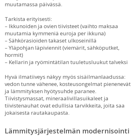
muutamassa päivässä.
Tarkista erityisesti:
– Ikkunoiden ja ovien tiivisteet (vaihto maksaa
muutamia kymmeniä euroja per ikkuna)
– Sähkörasioiden takaset ulkoseinillä
– Yläpohjan läpiviennit (viemärit, sähköputket,
hormit)
– Kellarin ja ryömintätilan tuuletusluukut talveksi
Hyvä ilmatiiveys näkyy myös sisäilmanlaadussa:
vedon tunne vähenee, kosteusongelmat pienenevät
ja lämmityksen hyötysuhde paranee.
Tiivistysmassat, mineraalivillasuikaleet ja
tiivistenauhat ovat edullisia tarvikkeita, joita saa
jokaisesta rautakaupasta.
Lämmitysjärjestelmän modernisointi