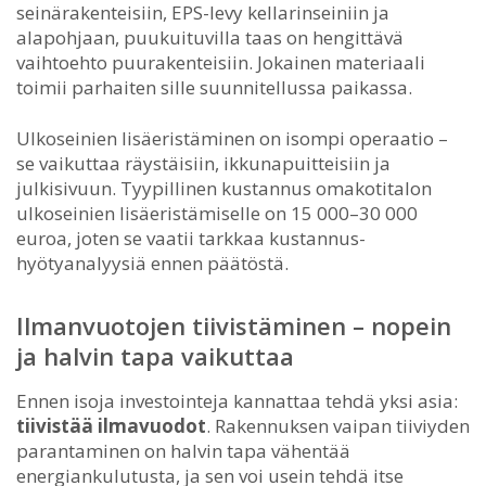
seinärakenteisiin, EPS-levy kellarinseiniin ja
alapohjaan, puukuituvilla taas on hengittävä
vaihtoehto puurakenteisiin. Jokainen materiaali
toimii parhaiten sille suunnitellussa paikassa.
Ulkoseinien lisäeristäminen on isompi operaatio –
se vaikuttaa räystäisiin, ikkunapuitteisiin ja
julkisivuun. Tyypillinen kustannus omakotitalon
ulkoseinien lisäeristämiselle on 15 000–30 000
euroa, joten se vaatii tarkkaa kustannus-
hyötyanalyysiä ennen päätöstä.
Ilmanvuotojen tiivistäminen – nopein
ja halvin tapa vaikuttaa
Ennen isoja investointeja kannattaa tehdä yksi asia:
tiivistää ilmavuodot
. Rakennuksen vaipan tiiviyden
parantaminen on halvin tapa vähentää
energiankulutusta, ja sen voi usein tehdä itse