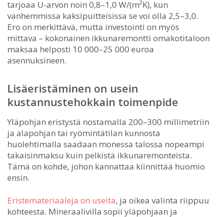
tarjoaa U-arvon noin 0,8–1,0 W/(m²K), kun
vanhemmissa kaksipuitteisissa se voi olla 2,5–3,0.
Ero on merkittävä, mutta investointi on myös
mittava – kokonainen ikkunaremontti omakotitaloon
maksaa helposti 10 000–25 000 euroa
asennuksineen.
Lisäeristäminen on usein
kustannustehokkain toimenpide
Yläpohjan eristystä nostamalla 200–300 millimetriin
ja alapohjan tai ryömintätilan kunnosta
huolehtimalla saadaan monessa talossa nopeampi
takaisinmaksu kuin pelkistä ikkunaremonteista.
Tämä on kohde, johon kannattaa kiinnittää huomio
ensin.
Eristemateriaaleja on useita
, ja oikea valinta riippuu
kohteesta. Mineraalivilla sopii yläpohjaan ja