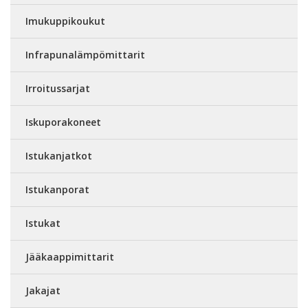
Imukuppikoukut
Infrapunalämpömittarit
Irroitussarjat
Iskuporakoneet
Istukanjatkot
Istukanporat
Istukat
Jääkaappimittarit
Jakajat