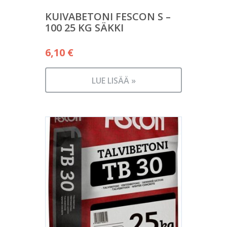
KUIVABETONI FESCON S –
100 25 KG SÄKKI
6,10
€
LUE LISÄÄ »