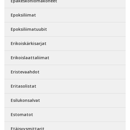
Epäkeskohiomakoneet
Epoksiliimat
Epoksiliimatuubit
Erikoiskärkisarjat
Erikoislaattaliimat
Eristevaahdot
Eritasolistat
Esilukonsalvat
Estomatot
Etäisyysmittarit