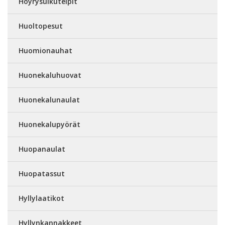
Höyrysulkuteipit
Huoltopesut
Huomionauhat
Huonekaluhuovat
Huonekalunaulat
Huonekalupyörät
Huopanaulat
Huopatassut
Hyllylaatikot
Hyllynkannakkeet