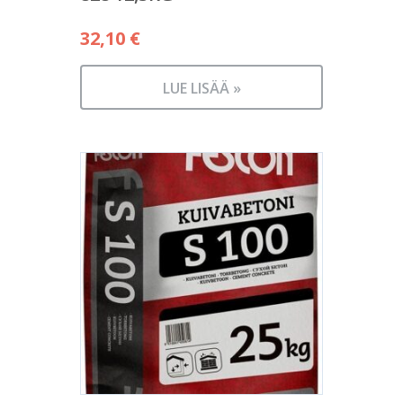
32,10
€
LUE LISÄÄ »