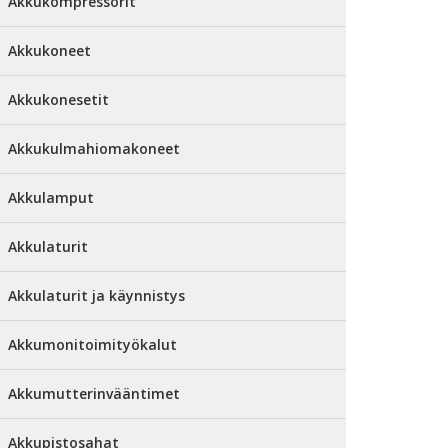
Akkukompressorit
Akkukoneet
Akkukonesetit
Akkukulmahiomakoneet
Akkulamput
Akkulaturit
Akkulaturit ja käynnistys
Akkumonitoimityökalut
Akkumutterinvääntimet
Akkupistosahat