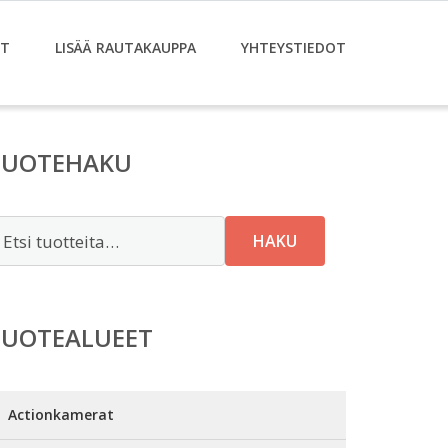
ET
LISÄÄ RAUTAKAUPPA
YHTEYSTIEDOT
TUOTEHAKU
tsi:
HAKU
TUOTEALUEET
Actionkamerat