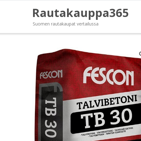
Rautakauppa365
Suomen rautakaupat vertailussa