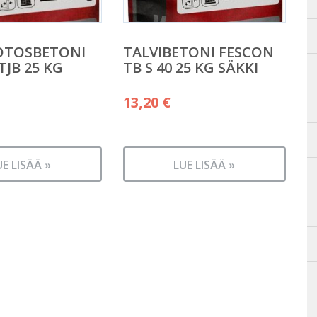
OTOSBETONI
TALVIBETONI FESCON
TJB 25 KG
TB S 40 25 KG SÄKKI
13,20
€
UE LISÄÄ »
LUE LISÄÄ »