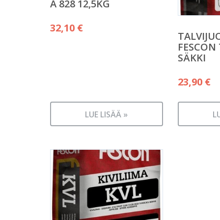
A 828 12,5KG
32,10
€
TALVIJU
FESCON 
SÄKKI
23,90
€
LUE LISÄÄ »
L