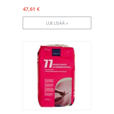
47,61
€
LUE LISÄÄ »