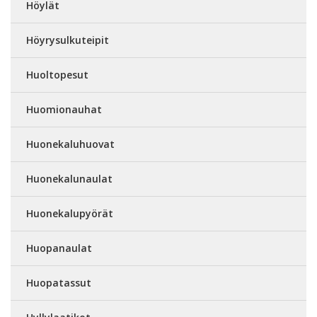
Höylät
Höyrysulkuteipit
Huoltopesut
Huomionauhat
Huonekaluhuovat
Huonekalunaulat
Huonekalupyörät
Huopanaulat
Huopatassut