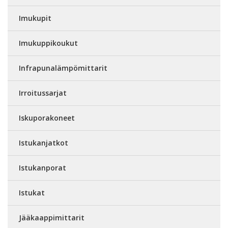
Imukupit
Imukuppikoukut
Infrapunalämpömittarit
Irroitussarjat
Iskuporakoneet
Istukanjatkot
Istukanporat
Istukat
Jääkaappimittarit