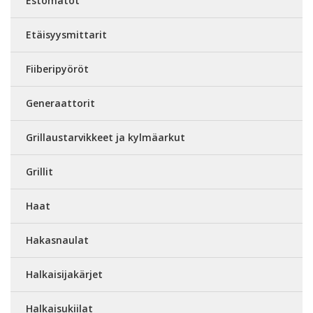
Estomatot
Etäisyysmittarit
Fiiberipyöröt
Generaattorit
Grillaustarvikkeet ja kylmäarkut
Grillit
Haat
Hakasnaulat
Halkaisijakärjet
Halkaisukiilat