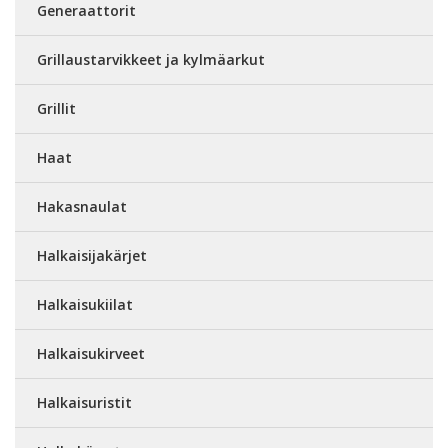
Generaattorit
Grillaustarvikkeet ja kylmäarkut
Grillit
Haat
Hakasnaulat
Halkaisijakärjet
Halkaisukiilat
Halkaisukirveet
Halkaisuristit