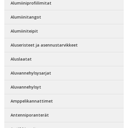
Alumiiniprofiilimitat
Alumiinitangot
Alumiiniteipit
Aluseristeet ja asennustarvikkeet
Aluslaatat
Aluvannehylsysarjat
Aluvannehylsyt
Amppelikannattimet
Antenniporanterät