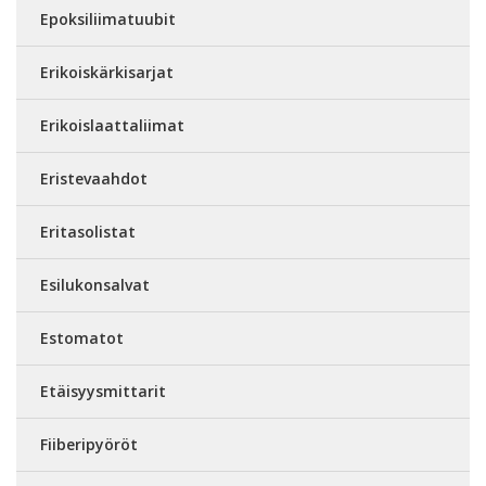
Epoksiliimatuubit
Erikoiskärkisarjat
Erikoislaattaliimat
Eristevaahdot
Eritasolistat
Esilukonsalvat
Estomatot
Etäisyysmittarit
Fiiberipyöröt