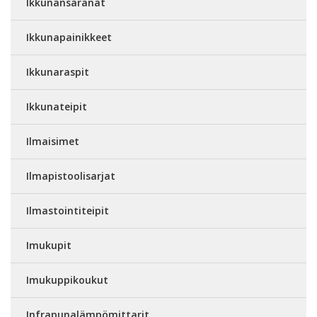
Ikkunansaranat
Ikkunapainikkeet
Ikkunaraspit
Ikkunateipit
Ilmaisimet
Ilmapistoolisarjat
Ilmastointiteipit
Imukupit
Imukuppikoukut
Infrapunalämpömittarit