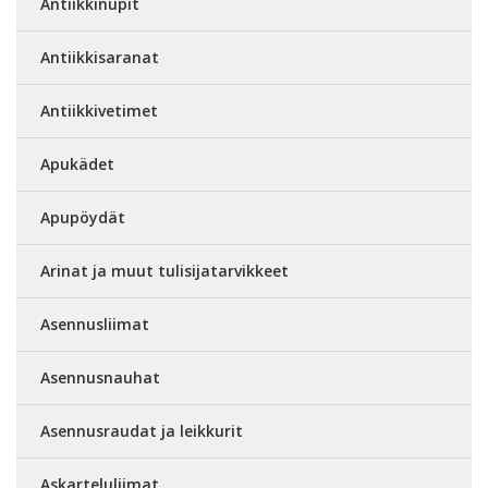
Antiikkinupit
Antiikkisaranat
Antiikkivetimet
Apukädet
Apupöydät
Arinat ja muut tulisijatarvikkeet
Asennusliimat
Asennusnauhat
Asennusraudat ja leikkurit
Askarteluliimat