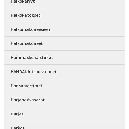
Halkokärryt
Halkokatokset
Halkomakoneeseen
Halkomakoneet
Hammaskehäistukat
HANDAI-hitsauskoneet
Hansahiertimet
Harjapäävasarat
Harjat
Harkot