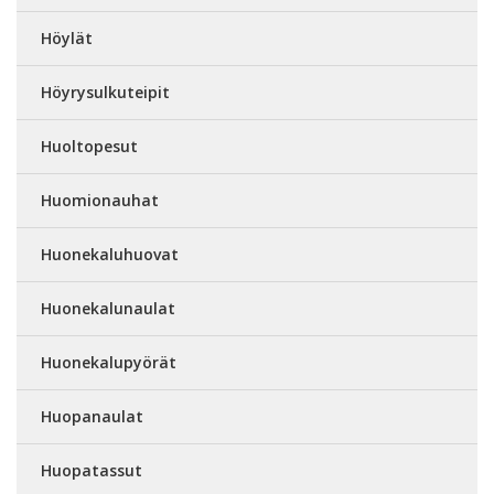
Höylät
Höyrysulkuteipit
Huoltopesut
Huomionauhat
Huonekaluhuovat
Huonekalunaulat
Huonekalupyörät
Huopanaulat
Huopatassut