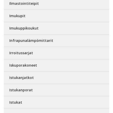
Ilmastointiteipit
Imukupit
Imukuppikoukut
Infrapunalämpömittarit
Irroitussarjat
Iskuporakoneet
Istukanjatkot
Istukanporat
Istukat