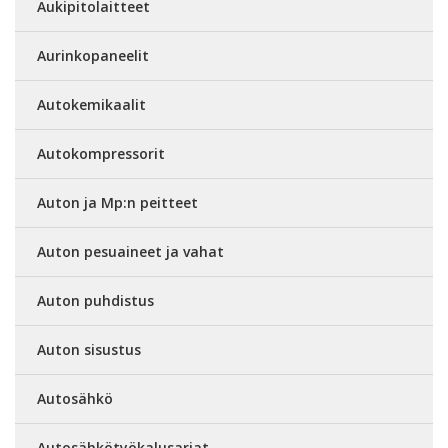
Aukipitolaitteet
Aurinkopaneelit
Autokemikaalit
Autokompressorit
Auton ja Mp:n peitteet
Auton pesuaineet ja vahat
Auton puhdistus
Auton sisustus
Autosähkö
Autosähkötyökalusarjat