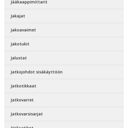
Jääkaappimittarit
Jakajat
Jakoavaimet
Jakotukit
Jalustat
Jatkojohdot sisäkäyttöön
Jatkotikkaat
Jatkovarret
Jatkovarsisarjat
Jiirilaatikot