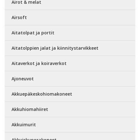
Airot & melat
Airsoft
Aitatolpat ja portit
Aitatolppien jalat ja kiinnitystarvikkeet
Aitaverkot ja koiraverkot
Ajoneuvot
Akkuepäkeskohiomakoneet
Akkuhiomahiiret
Akkuimurit
Akkuiskuporakoneet