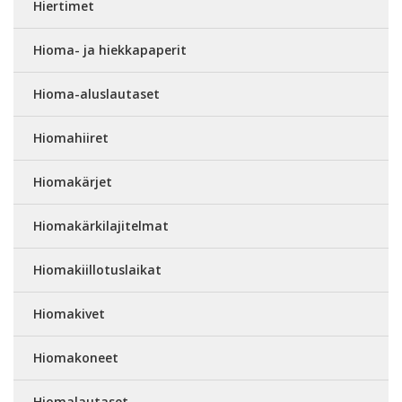
Hiertimet
Hioma- ja hiekkapaperit
Hioma-aluslautaset
Hiomahiiret
Hiomakärjet
Hiomakärkilajitelmat
Hiomakiillotuslaikat
Hiomakivet
Hiomakoneet
Hiomalautaset