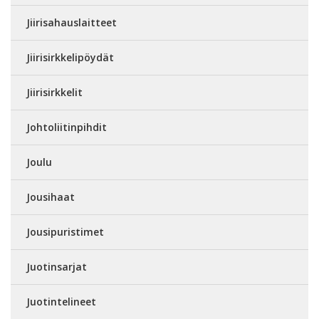
Jiirisahauslaitteet
Jiirisirkkelipöydät
Jiirisirkkelit
Johtoliitinpihdit
Joulu
Jousihaat
Jousipuristimet
Juotinsarjat
Juotintelineet