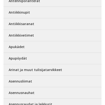
Antenniporanterät
Antiikkinupit
Antiikkisaranat
Antiikkivetimet
Apukädet
Apupöydät
Arinat ja muut tulisijatarvikkeet
Asennusliimat
Asennusnauhat
Asennusraudat ja leikkurit