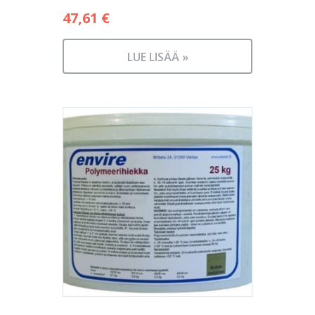
47,61
€
LUE LISÄÄ »