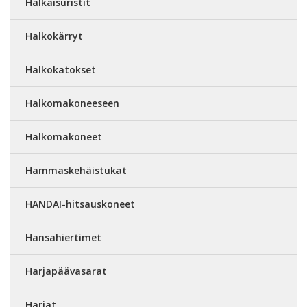
Halkaisuristit
Halkokärryt
Halkokatokset
Halkomakoneeseen
Halkomakoneet
Hammaskehäistukat
HANDAI-hitsauskoneet
Hansahiertimet
Harjapäävasarat
Harjat