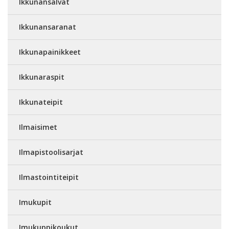
Ikkunansalvat
Ikkunansaranat
Ikkunapainikkeet
Ikkunaraspit
Ikkunateipit
Ilmaisimet
Ilmapistoolisarjat
Ilmastointiteipit
Imukupit
Imukuppikoukut