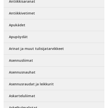
Antiikkisaranat
Antiikkivetimet
Apukädet
Apupöydät
Arinat ja muut tulisijatarvikkeet
Asennusliimat
Asennusnauhat
Asennusraudat ja leikkurit
Askarteluliimat
Askelkulmalistat