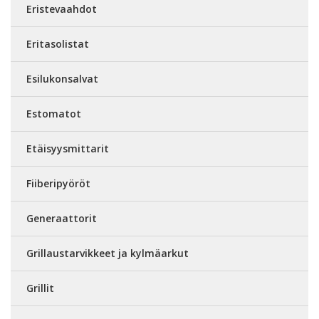
Eristevaahdot
Eritasolistat
Esilukonsalvat
Estomatot
Etäisyysmittarit
Fiiberipyöröt
Generaattorit
Grillaustarvikkeet ja kylmäarkut
Grillit