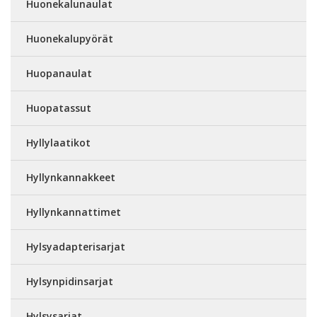
Huonekalunaulat
Huonekalupyörät
Huopanaulat
Huopatassut
Hyllylaatikot
Hyllynkannakkeet
Hyllynkannattimet
Hylsyadapterisarjat
Hylsynpidinsarjat
Hylsysarjat