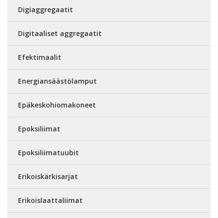
Digiaggregaatit
Digitaaliset aggregaatit
Efektimaalit
Energiansäästölamput
Epäkeskohiomakoneet
Epoksiliimat
Epoksiliimatuubit
Erikoiskärkisarjat
Erikoislaattaliimat