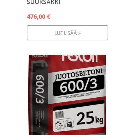
SUURSÄKKI
476,00
€
LUE LISÄÄ »