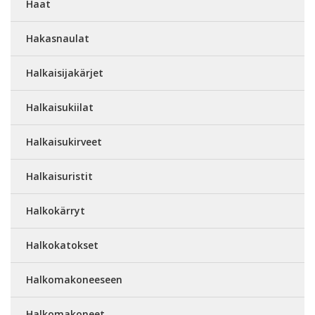
Haat
Hakasnaulat
Halkaisijakärjet
Halkaisukiilat
Halkaisukirveet
Halkaisuristit
Halkokärryt
Halkokatokset
Halkomakoneeseen
Halkomakoneet