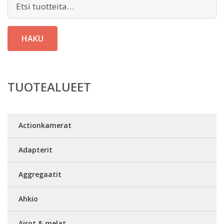
HAKU
TUOTEALUEET
Actionkamerat
Adapterit
Aggregaatit
Ahkio
Airot & melat