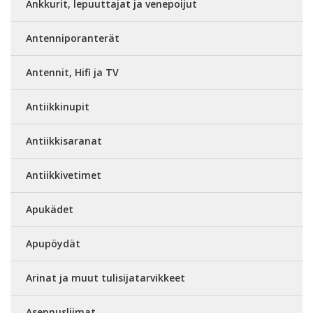
Ankkurit, lepuuttajat ja venepoijut
Antenniporanterät
Antennit, Hifi ja TV
Antiikkinupit
Antiikkisaranat
Antiikkivetimet
Apukädet
Apupöydät
Arinat ja muut tulisijatarvikkeet
Asennusliimat