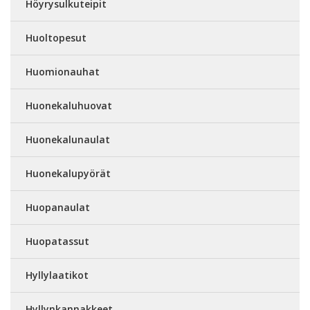
Höyrysulkuteipit
Huoltopesut
Huomionauhat
Huonekaluhuovat
Huonekalunaulat
Huonekalupyörät
Huopanaulat
Huopatassut
Hyllylaatikot
Hyllynkannakkeet