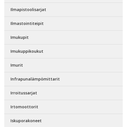
Ilmapistoolisarjat
Ilmastointiteipit
Imukupit
Imukuppikoukut
Imurit
Infrapunalämpömittarit
Irroitussarjat
Irtomoottorit
Iskuporakoneet