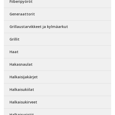
Fiiberipyöröt
Generaattorit
Grillaustarvikkeet ja kylmäarkut
Grillit
Haat
Hakasnaulat
Halkaisijakärjet
Halkaisukiilat
Halkaisukirveet
Halkaisuristit