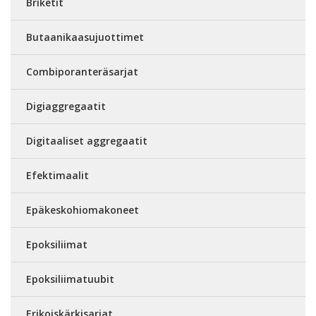
Briketit
Butaanikaasujuottimet
Combiporanteräsarjat
Digiaggregaatit
Digitaaliset aggregaatit
Efektimaalit
Epäkeskohiomakoneet
Epoksiliimat
Epoksiliimatuubit
Erikoiskärkisarjat