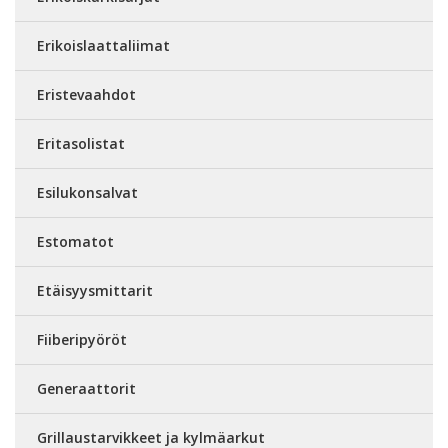
Erikoislaattaliimat
Eristevaahdot
Eritasolistat
Esilukonsalvat
Estomatot
Etäisyysmittarit
Fiiberipyöröt
Generaattorit
Grillaustarvikkeet ja kylmäarkut