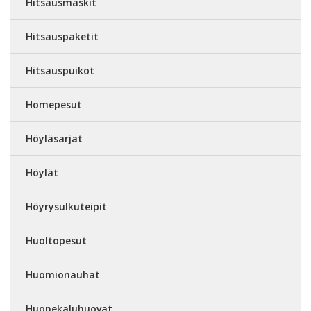
Hitsausmaskit
Hitsauspaketit
Hitsauspuikot
Homepesut
Höyläsarjat
Höylät
Höyrysulkuteipit
Huoltopesut
Huomionauhat
Huonekaluhuovat