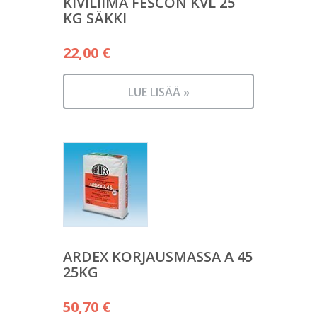
KIVILIIMA FESCON KVL 25
KG SÄKKI
22,00
€
LUE LISÄÄ »
ARDEX KORJAUSMASSA A 45
25KG
50,70
€