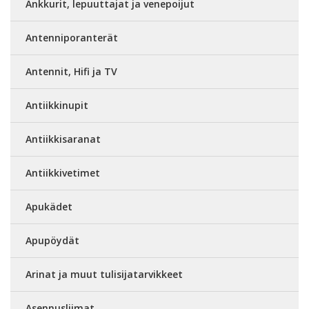
Ankkurit, lepuuttajat ja venepoijut
Antenniporanterät
Antennit, Hifi ja TV
Antiikkinupit
Antiikkisaranat
Antiikkivetimet
Apukädet
Apupöydät
Arinat ja muut tulisijatarvikkeet
Asennusliimat