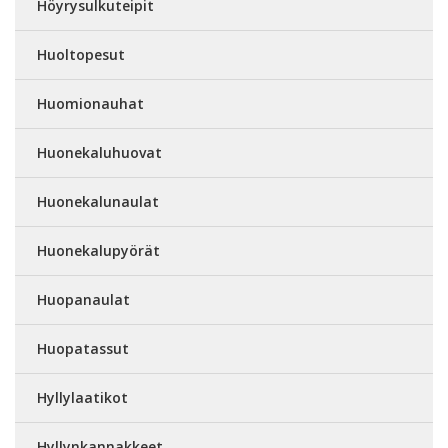
Höyrysulkuteipit
Huoltopesut
Huomionauhat
Huonekaluhuovat
Huonekalunaulat
Huonekalupyörät
Huopanaulat
Huopatassut
Hyllylaatikot
Hyllynkannakkeet