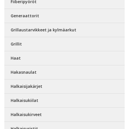
Fiiberipyöröt
Generaattorit
Grillaustarvikkeet ja kylmäarkut
Grillit
Haat
Hakasnaulat
Halkaisijakärjet
Halkaisukiilat
Halkaisukirveet
Halkaisuristit