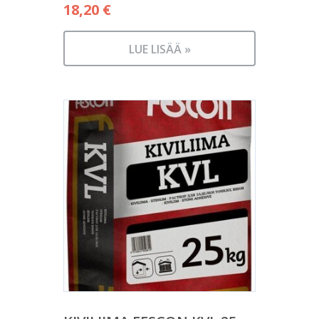
18,20
€
LUE LISÄÄ »