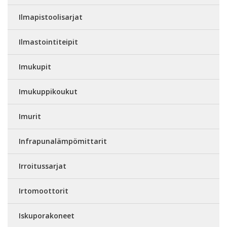
Ilmapistoolisarjat
Ilmastointiteipit
Imukupit
Imukuppikoukut
Imurit
Infrapunalämpömittarit
Irroitussarjat
Irtomoottorit
Iskuporakoneet