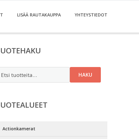
ET
LISÄÄ RAUTAKAUPPA
YHTEYSTIEDOT
TUOTEHAKU
tsi:
HAKU
TUOTEALUEET
Actionkamerat