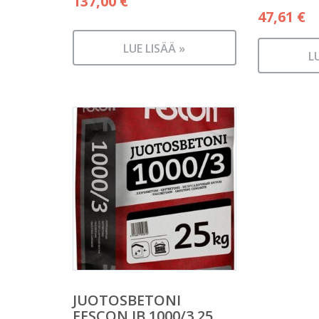
137,00
€
47,61
€
LUE LISÄÄ »
L
JUOTOSBETONI
FESCON JB 1000/3 25