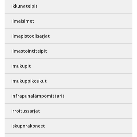
Ikkunateipit
Ilmaisimet
Ilmapistoolisarjat
Ilmastointiteipit
Imukupit
Imukuppikoukut
Infrapunalämpömittarit
Irroitussarjat
Iskuporakoneet