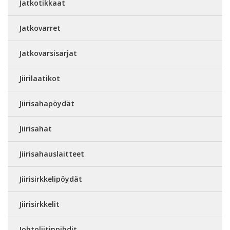
Jatkotikkaat
Jatkovarret
Jatkovarsisarjat
Jiirilaatikot
Jiirisahapöydät
Jiirisahat
Jiirisahauslaitteet
Jiirisirkkelipöydät
Jiirisirkkelit
Johtoliitinpihdit