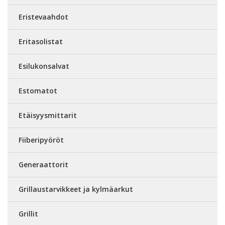
Eristevaahdot
Eritasolistat
Esilukonsalvat
Estomatot
Etäisyysmittarit
Fiiberipyöröt
Generaattorit
Grillaustarvikkeet ja kylmäarkut
Grillit