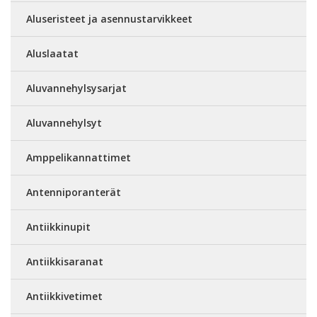
Aluseristeet ja asennustarvikkeet
Aluslaatat
Aluvannehylsysarjat
Aluvannehylsyt
Amppelikannattimet
Antenniporanterät
Antiikkinupit
Antiikkisaranat
Antiikkivetimet