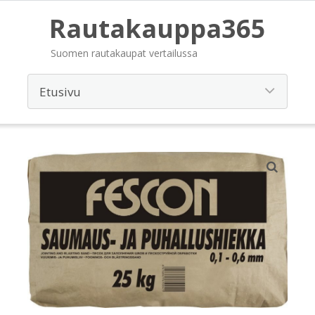
Rautakauppa365
Suomen rautakaupat vertailussa