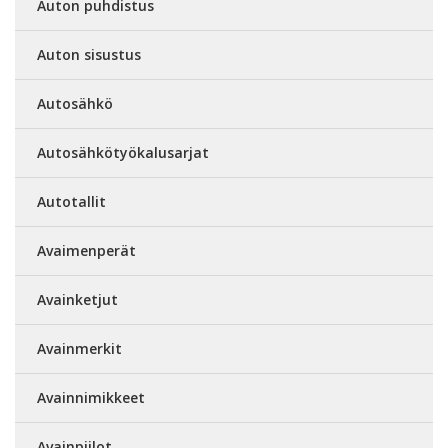
Auton puhdistus
Auton sisustus
Autosähkö
Autosähkötyökalusarjat
Autotallit
Avaimenperät
Avainketjut
Avainmerkit
Avainnimikkeet
Avainpiilot