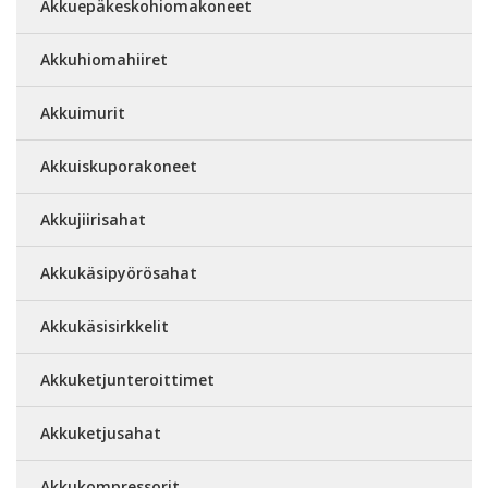
Akkuepäkeskohiomakoneet
Akkuhiomahiiret
Akkuimurit
Akkuiskuporakoneet
Akkujiirisahat
Akkukäsipyörösahat
Akkukäsisirkkelit
Akkuketjunteroittimet
Akkuketjusahat
Akkukompressorit