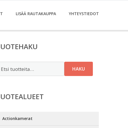
ET
LISÄÄ RAUTAKAUPPA
YHTEYSTIEDOT
TUOTEHAKU
tsi:
HAKU
TUOTEALUEET
Actionkamerat