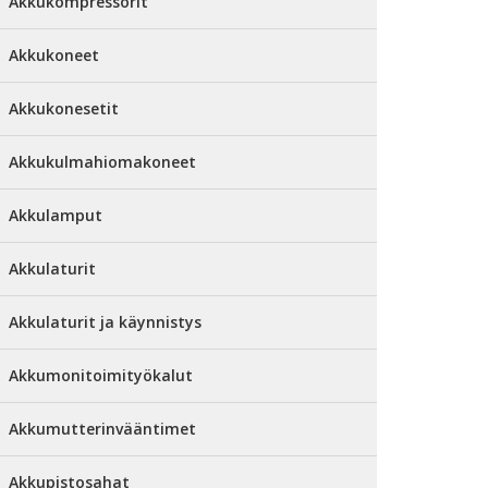
Akkukompressorit
Akkukoneet
Akkukonesetit
Akkukulmahiomakoneet
Akkulamput
Akkulaturit
Akkulaturit ja käynnistys
Akkumonitoimityökalut
Akkumutterinvääntimet
Akkupistosahat