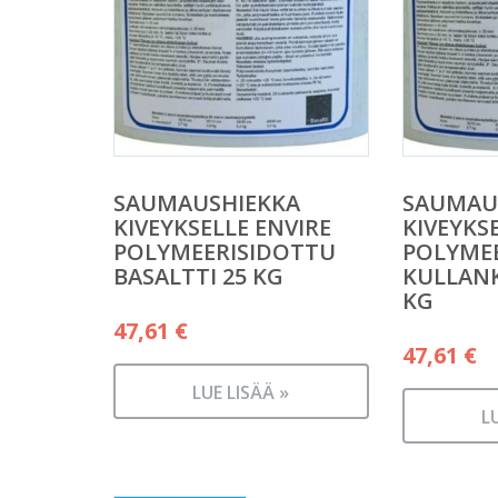
SAUMAUSHIEKKA
SAUMAU
KIVEYKSELLE ENVIRE
KIVEYKS
POLYMEERISIDOTTU
POLYME
BASALTTI 25 KG
KULLANK
KG
47,61
€
47,61
€
LUE LISÄÄ »
L