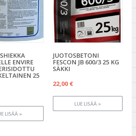
SHIEKKA
JUOTOSBETONI
ELLE ENVIRE
FESCON JB 600/3 25 KG
ERISIDOTTU
SÄKKI
ELTAINEN 25
22,00
€
LUE LISÄÄ »
UE LISÄÄ »