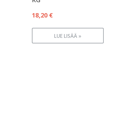
18,20
€
LUE LISÄÄ »