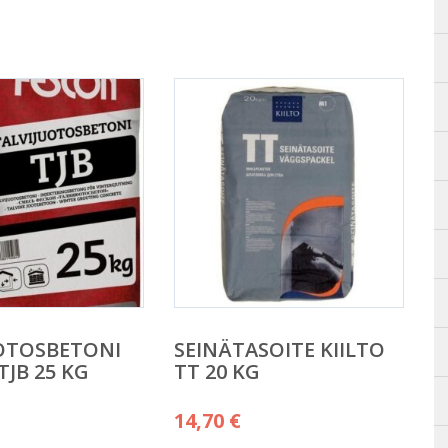
OTOSBETONI
SEINÄTASOITE KIILTO
TJB 25 KG
TT 20 KG
14,70
€