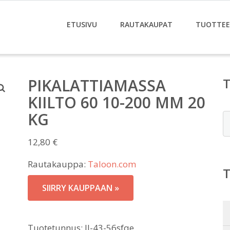
ETUSIVU
RAUTAKAUPAT
TUOTTE
PIKALATTIAMASSA
KIILTO 60 10-200 MM 20
KG
E
12,80
€
Rautakauppa:
Taloon.com
SIIRRY KAUPPAAN »
Tuotetunnus:
JJ-43-56sfqe