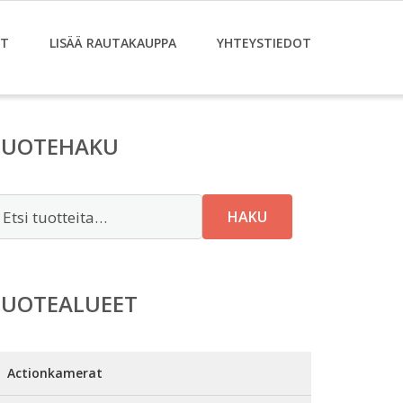
ET
LISÄÄ RAUTAKAUPPA
YHTEYSTIEDOT
TUOTEHAKU
tsi:
HAKU
TUOTEALUEET
Actionkamerat