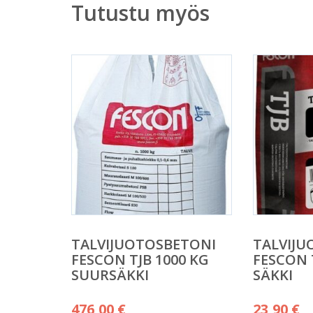
Tutustu myös
TALVIJUOTOSBETONI
TALVIJU
FESCON TJB 1000 KG
FESCON 
SUURSÄKKI
SÄKKI
476,00
€
23,90
€