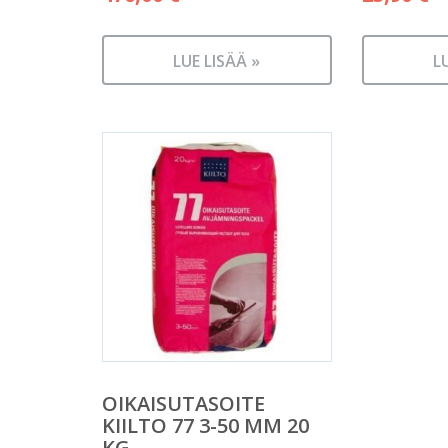
LUE LISÄÄ »
L
OIKAISUTASOITE
KIILTO 77 3-50 MM 20
KG