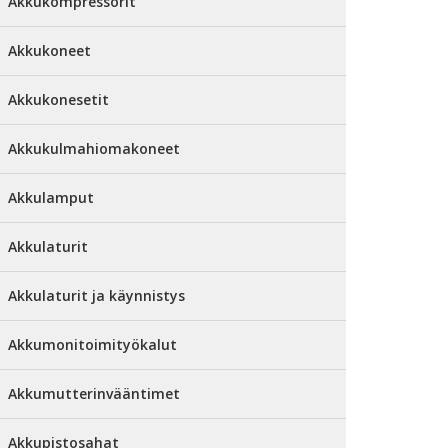
Akkukompressorit
Akkukoneet
Akkukonesetit
Akkukulmahiomakoneet
Akkulamput
Akkulaturit
Akkulaturit ja käynnistys
Akkumonitoimityökalut
Akkumutterinvääntimet
Akkupistosahat