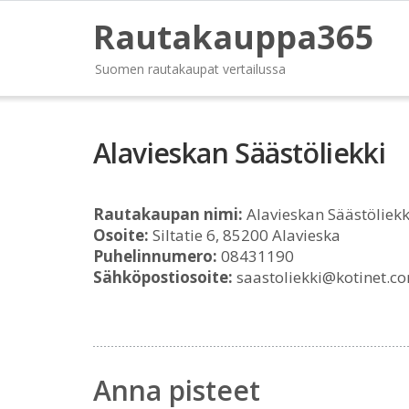
Rautakauppa365
Suomen rautakaupat vertailussa
Alavieskan Säästöliekki
Rautakaupan nimi:
Alavieskan Säästöliekk
Osoite:
Siltatie 6, 85200 Alavieska
Puhelinnumero:
08431190
Sähköpostiosoite:
saastoliekki@kotinet.c
Anna pisteet