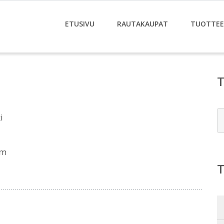
ETUSIVU
RAUTAKAUPAT
TUOTTE
E
i
om