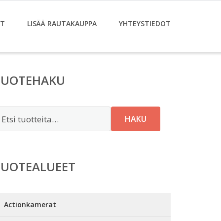
ET
LISÄÄ RAUTAKAUPPA
YHTEYSTIEDOT
TUOTEHAKU
tsi:
HAKU
TUOTEALUEET
Actionkamerat