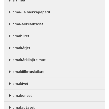
Hiertimet
Hioma- ja hiekkapaperit
Hioma-aluslautaset
Hiomahiiret
Hiomakärjet
Hiomakärkilajitelmat
Hiomakiillotuslaikat
Hiomakivet
Hiomakoneet
Hiomalautaset