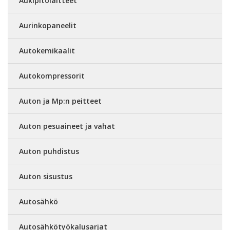
Aukipitolaitteet
Aurinkopaneelit
Autokemikaalit
Autokompressorit
Auton ja Mp:n peitteet
Auton pesuaineet ja vahat
Auton puhdistus
Auton sisustus
Autosähkö
Autosähkötyökalusarjat