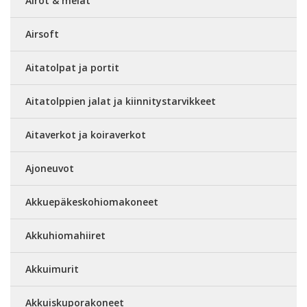
Airot & melat
Airsoft
Aitatolpat ja portit
Aitatolppien jalat ja kiinnitystarvikkeet
Aitaverkot ja koiraverkot
Ajoneuvot
Akkuepäkeskohiomakoneet
Akkuhiomahiiret
Akkuimurit
Akkuiskuporakoneet