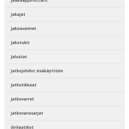
Jääkaappimittarit
Jakajat
Jakoavaimet
Jakotukit
Jalustat
Jatkojohdot sisäkäyttöön
Jatkotikkaat
Jatkovarret
Jatkovarsisarjat
Jiirilaatikot