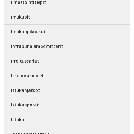
Ilmastointiteipit
Imukupit
Imukuppikoukut
Infrapunalämpömittarit
Irroitussarjat
Iskuporakoneet
Istukanjatkot
Istukanporat
Istukat