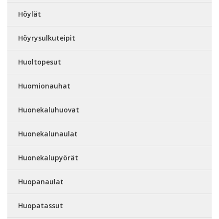
Höylät
Höyrysulkuteipit
Huoltopesut
Huomionauhat
Huonekaluhuovat
Huonekalunaulat
Huonekalupyörät
Huopanaulat
Huopatassut