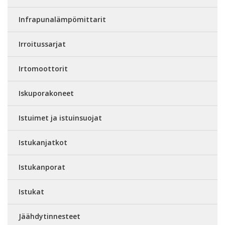
Infrapunalämpömittarit
Irroitussarjat
Irtomoottorit
Iskuporakoneet
Istuimet ja istuinsuojat
Istukanjatkot
Istukanporat
Istukat
Jäähdytinnesteet