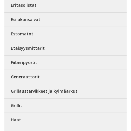
Eritasolistat
Esilukonsalvat
Estomatot
Etäisyysmittarit
Fiiberipyöröt
Generaattorit
Grillaustarvikkeet ja kylmäarkut
Grillit
Haat