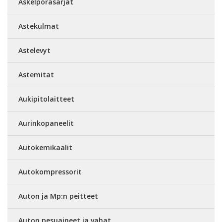
Askelporasarjat
Astekulmat
Astelevyt
Astemitat
Aukipitolaitteet
Aurinkopaneelit
Autokemikaalit
Autokompressorit
Auton ja Mp:n peitteet
Auton pesuaineet ja vahat