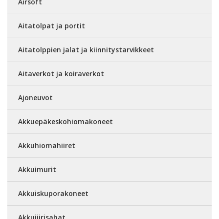
Airsoft
Aitatolpat ja portit
Aitatolppien jalat ja kiinnitystarvikkeet
Aitaverkot ja koiraverkot
Ajoneuvot
Akkuepäkeskohiomakoneet
Akkuhiomahiiret
Akkuimurit
Akkuiskuporakoneet
Akkujiirisahat