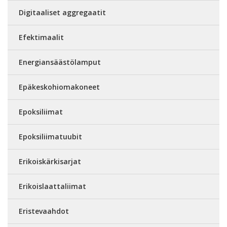
Digitaaliset aggregaatit
Efektimaalit
Energiansäästölamput
Epäkeskohiomakoneet
Epoksiliimat
Epoksiliimatuubit
Erikoiskärkisarjat
Erikoislaattaliimat
Eristevaahdot