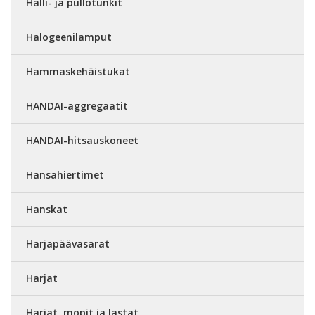
Halli- ja pullotunkit
Halogeenilamput
Hammaskehäistukat
HANDAI-aggregaatit
HANDAI-hitsauskoneet
Hansahiertimet
Hanskat
Harjapäävasarat
Harjat
Harjat, mopit ja lastat