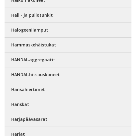
Halkomakoneet
Halli- ja pullotunkit
Halogeenilamput
Hammaskehäistukat
HANDAI-aggregaatit
HANDAI-hitsauskoneet
Hansahiertimet
Hanskat
Harjapäävasarat
Harjat