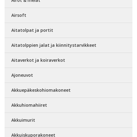
Airot & melat
Airsoft
Aitatolpat ja portit
Aitatolppien jalat ja kiinnitystarvikkeet
Aitaverkot ja koiraverkot
Ajoneuvot
Akkuepäkeskohiomakoneet
Akkuhiomahiiret
Akkuimurit
Akkuiskuporakoneet