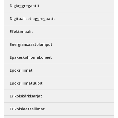
Digiaggregaatit
Digitaaliset aggregaatit
Efektimaalit
Energiansäästölamput
Epäkeskohiomakoneet
Epoksiliimat
Epoksiliimatuubit
Erikoiskärkisarjat
Erikoislaattaliimat