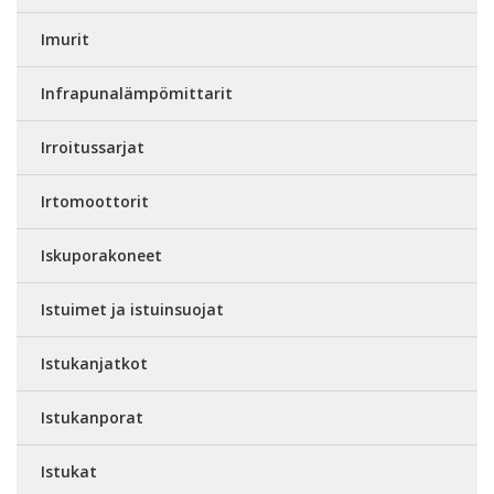
Imurit
Infrapunalämpömittarit
Irroitussarjat
Irtomoottorit
Iskuporakoneet
Istuimet ja istuinsuojat
Istukanjatkot
Istukanporat
Istukat