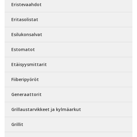
Eristevaahdot
Eritasolistat
Esilukonsalvat
Estomatot
Etäisyysmittarit
Fiiberipyöröt
Generaattorit
Grillaustarvikkeet ja kylmäarkut
Grillit