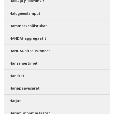
Halli- ja pullotunkit
Halogeenilamput
Hammaskehäistukat
HANDAI-aggregaatit
HANDAI-hitsauskoneet
Hansahiertimet
Hanskat
Harjapäävasarat
Harjat
Harjat, mopit ja lastat