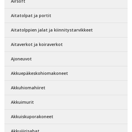
Airsoft
Aitatolpat ja portit
Aitatolppien jalat ja kiinnitystarvikkeet
Aitaverkot ja koiraverkot
Ajoneuvot
Akkuepäkeskohiomakoneet
Akkuhiomahiiret
Akkuimurit
Akkuiskuporakoneet
Akkujiirisahat