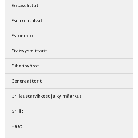
Eritasolistat
Esilukonsalvat
Estomatot
Etäisyysmittarit
Fiiberipyöröt
Generaattorit
Grillaustarvikkeet ja kylmäarkut
Grillit
Haat