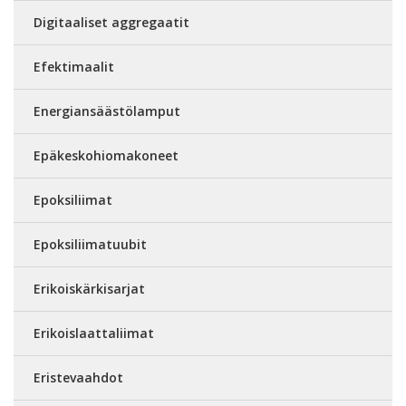
Digitaaliset aggregaatit
Efektimaalit
Energiansäästölamput
Epäkeskohiomakoneet
Epoksiliimat
Epoksiliimatuubit
Erikoiskärkisarjat
Erikoislaattaliimat
Eristevaahdot