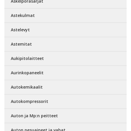
Askelporasarjat
Astekulmat
Astelevyt
Astemitat
Aukipitolaitteet
Aurinkopaneelit
Autokemikaalit
Autokompressorit
Auton ja Mp:n peitteet
Auton pesuaineet ja vahat