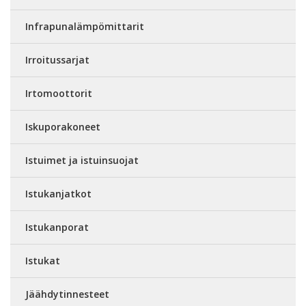
Infrapunalämpömittarit
Irroitussarjat
Irtomoottorit
Iskuporakoneet
Istuimet ja istuinsuojat
Istukanjatkot
Istukanporat
Istukat
Jäähdytinnesteet