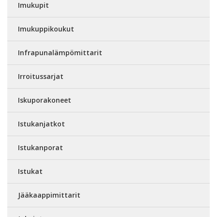
Imukupit
Imukuppikoukut
Infrapunalämpömittarit
Irroitussarjat
Iskuporakoneet
Istukanjatkot
Istukanporat
Istukat
Jääkaappimittarit