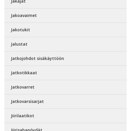
Jakajat
Jakoavaimet
Jakotukit
Jalustat
Jatkojohdot sisäkäyttöön
Jatkotikkaat
Jatkovarret
Jatkovarsisarjat
Jiirilaatikot
Jiirisahapöydät