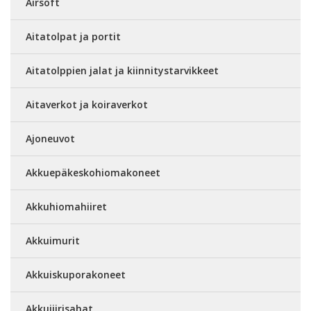
Airsoft
Aitatolpat ja portit
Aitatolppien jalat ja kiinnitystarvikkeet
Aitaverkot ja koiraverkot
Ajoneuvot
Akkuepäkeskohiomakoneet
Akkuhiomahiiret
Akkuimurit
Akkuiskuporakoneet
Akkujiirisahat