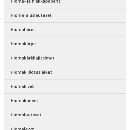
Hioma- ja hiekkapaperit
Hioma-aluslautaset
Hiomahiiret
Hiomakärjet
Hiomakärkilajitelmat
Hiomakiillotuslaikat
Hiomakivet
Hiomakoneet
Hiomalautaset
Hiomalevyt