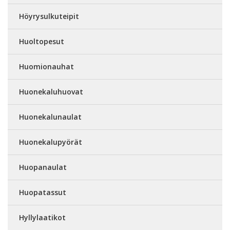
Höyrysulkuteipit
Huoltopesut
Huomionauhat
Huonekaluhuovat
Huonekalunaulat
Huonekalupyörät
Huopanaulat
Huopatassut
Hyllylaatikot