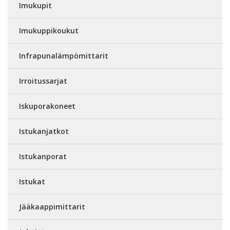
Imukupit
Imukuppikoukut
Infrapunalämpömittarit
Irroitussarjat
Iskuporakoneet
Istukanjatkot
Istukanporat
Istukat
Jääkaappimittarit