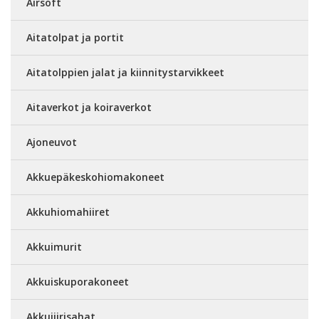
Airsoft
Aitatolpat ja portit
Aitatolppien jalat ja kiinnitystarvikkeet
Aitaverkot ja koiraverkot
Ajoneuvot
Akkuepäkeskohiomakoneet
Akkuhiomahiiret
Akkuimurit
Akkuiskuporakoneet
Akkujiirisahat