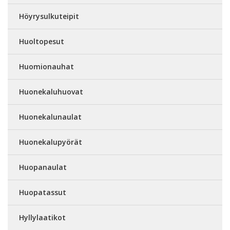
Höyrysulkuteipit
Huoltopesut
Huomionauhat
Huonekaluhuovat
Huonekalunaulat
Huonekalupyörät
Huopanaulat
Huopatassut
Hyllylaatikot