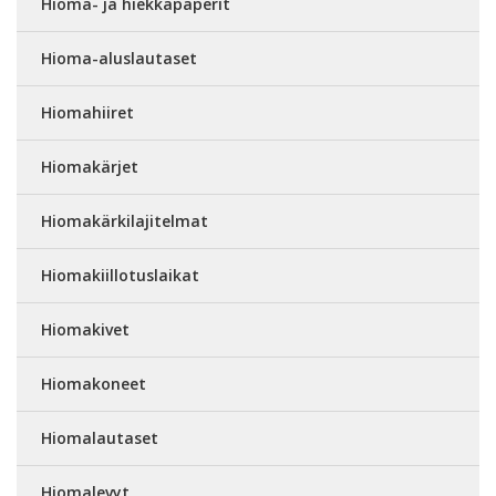
Hioma- ja hiekkapaperit
Hioma-aluslautaset
Hiomahiiret
Hiomakärjet
Hiomakärkilajitelmat
Hiomakiillotuslaikat
Hiomakivet
Hiomakoneet
Hiomalautaset
Hiomalevyt