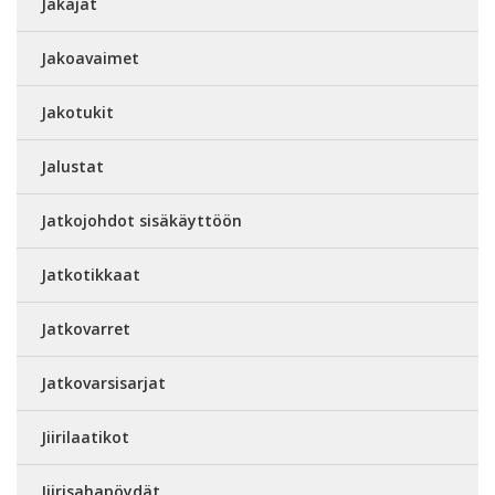
Jakajat
Jakoavaimet
Jakotukit
Jalustat
Jatkojohdot sisäkäyttöön
Jatkotikkaat
Jatkovarret
Jatkovarsisarjat
Jiirilaatikot
Jiirisahapöydät