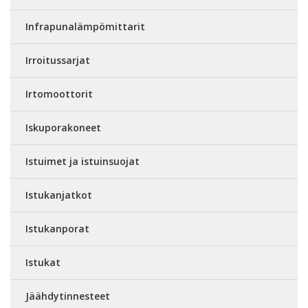
Infrapunalämpömittarit
Irroitussarjat
Irtomoottorit
Iskuporakoneet
Istuimet ja istuinsuojat
Istukanjatkot
Istukanporat
Istukat
Jäähdytinnesteet