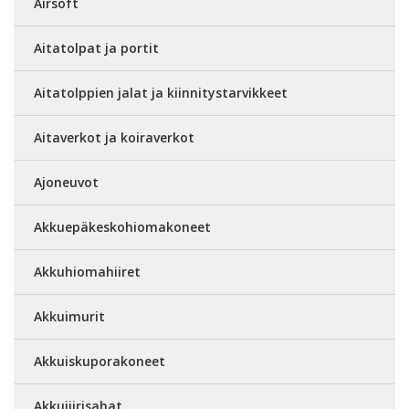
Airsoft
Aitatolpat ja portit
Aitatolppien jalat ja kiinnitystarvikkeet
Aitaverkot ja koiraverkot
Ajoneuvot
Akkuepäkeskohiomakoneet
Akkuhiomahiiret
Akkuimurit
Akkuiskuporakoneet
Akkujiirisahat