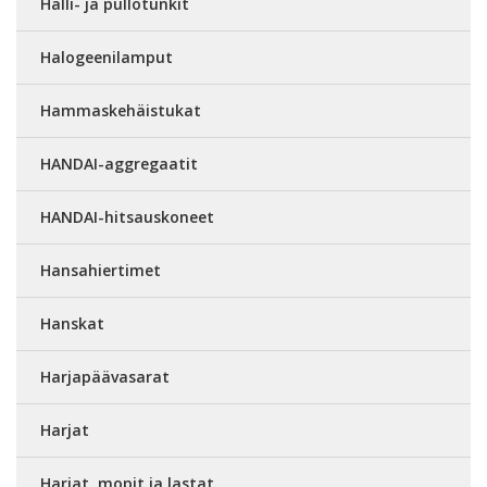
Halli- ja pullotunkit
Halogeenilamput
Hammaskehäistukat
HANDAI-aggregaatit
HANDAI-hitsauskoneet
Hansahiertimet
Hanskat
Harjapäävasarat
Harjat
Harjat, mopit ja lastat