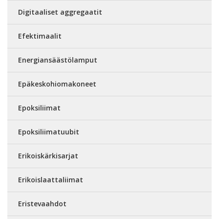
Digitaaliset aggregaatit
Efektimaalit
Energiansäästölamput
Epäkeskohiomakoneet
Epoksiliimat
Epoksiliimatuubit
Erikoiskärkisarjat
Erikoislaattaliimat
Eristevaahdot