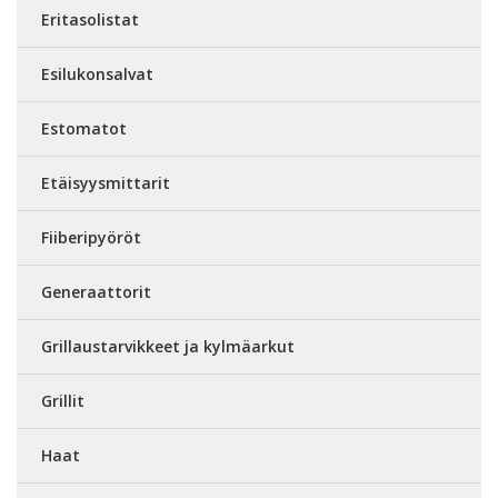
Eritasolistat
Esilukonsalvat
Estomatot
Etäisyysmittarit
Fiiberipyöröt
Generaattorit
Grillaustarvikkeet ja kylmäarkut
Grillit
Haat