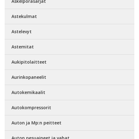
Askelporasarjat
Astekulmat
Astelevyt
Astemitat
Aukipitolaitteet
Aurinkopaneelit
Autokemikaalit
Autokompressorit
Auton ja Mp:n peitteet
Auton pesuaineet ja vahat