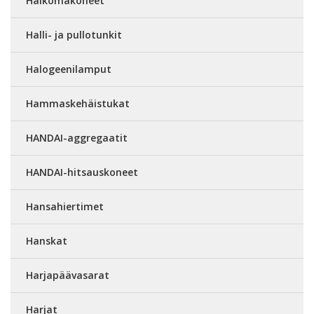
Halkomakoneet
Halli- ja pullotunkit
Halogeenilamput
Hammaskehäistukat
HANDAI-aggregaatit
HANDAI-hitsauskoneet
Hansahiertimet
Hanskat
Harjapäävasarat
Harjat