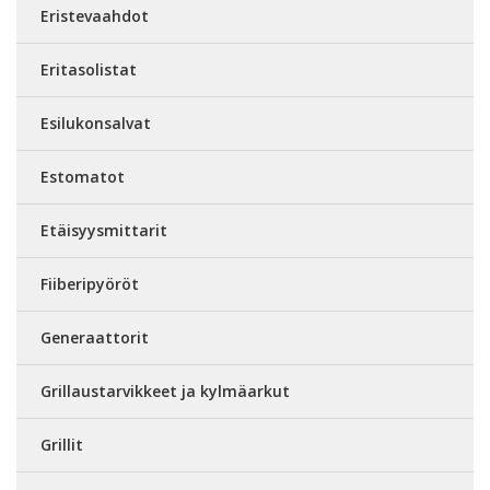
Eristevaahdot
Eritasolistat
Esilukonsalvat
Estomatot
Etäisyysmittarit
Fiiberipyöröt
Generaattorit
Grillaustarvikkeet ja kylmäarkut
Grillit