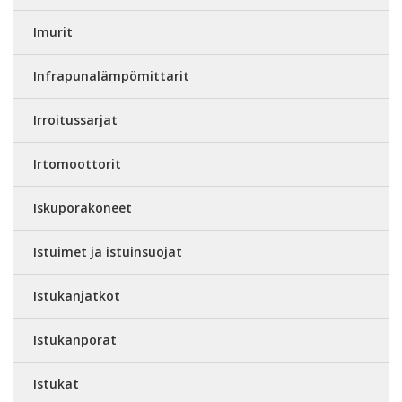
Imurit
Infrapunalämpömittarit
Irroitussarjat
Irtomoottorit
Iskuporakoneet
Istuimet ja istuinsuojat
Istukanjatkot
Istukanporat
Istukat