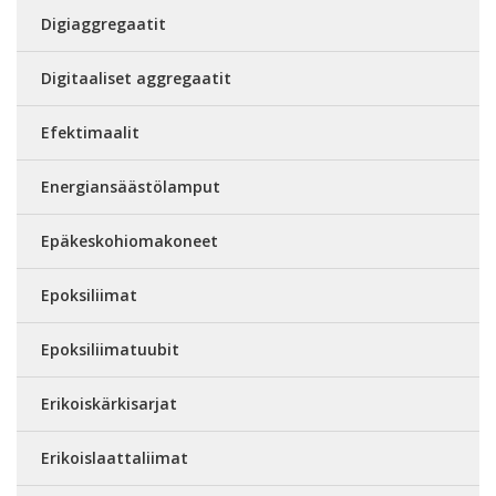
Digiaggregaatit
Digitaaliset aggregaatit
Efektimaalit
Energiansäästölamput
Epäkeskohiomakoneet
Epoksiliimat
Epoksiliimatuubit
Erikoiskärkisarjat
Erikoislaattaliimat