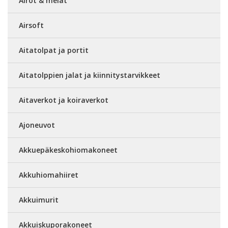
Airot & melat
Airsoft
Aitatolpat ja portit
Aitatolppien jalat ja kiinnitystarvikkeet
Aitaverkot ja koiraverkot
Ajoneuvot
Akkuepäkeskohiomakoneet
Akkuhiomahiiret
Akkuimurit
Akkuiskuporakoneet