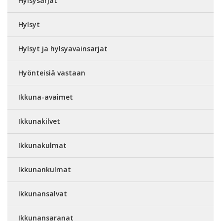
Hylsysarjat
Hylsyt
Hylsyt ja hylsyavainsarjat
Hyönteisiä vastaan
Ikkuna-avaimet
Ikkunakilvet
Ikkunakulmat
Ikkunankulmat
Ikkunansalvat
Ikkunansaranat