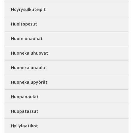
Höyrysulkuteipit
Huoltopesut
Huomionauhat
Huonekaluhuovat
Huonekalunaulat
Huonekalupyörät
Huopanaulat
Huopatassut
Hyllylaatikot