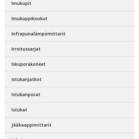
Imukupit
Imukuppikoukut
Infrapunalämpömittarit
Irroitussarjat
Iskuporakoneet
Istukanjatkot
Istukanporat
Istukat
Jääkaappimittarit