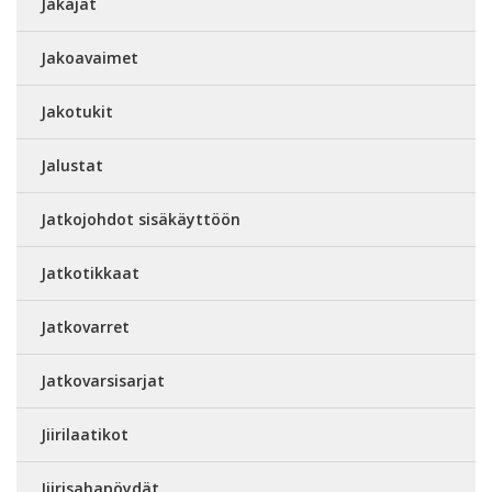
Jakajat
Jakoavaimet
Jakotukit
Jalustat
Jatkojohdot sisäkäyttöön
Jatkotikkaat
Jatkovarret
Jatkovarsisarjat
Jiirilaatikot
Jiirisahapöydät