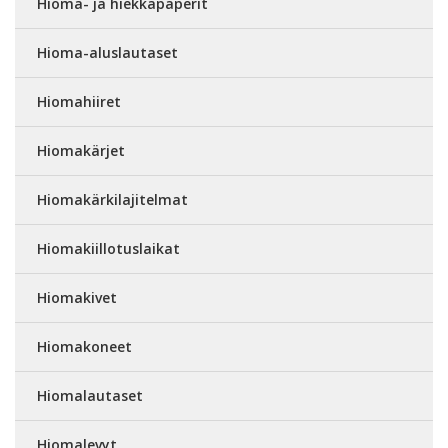
Hioma- ja hiekkapaperit
Hioma-aluslautaset
Hiomahiiret
Hiomakärjet
Hiomakärkilajitelmat
Hiomakiillotuslaikat
Hiomakivet
Hiomakoneet
Hiomalautaset
Hiomalevyt