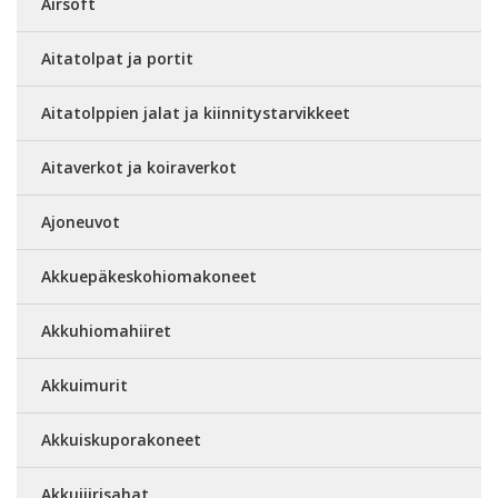
Airsoft
Aitatolpat ja portit
Aitatolppien jalat ja kiinnitystarvikkeet
Aitaverkot ja koiraverkot
Ajoneuvot
Akkuepäkeskohiomakoneet
Akkuhiomahiiret
Akkuimurit
Akkuiskuporakoneet
Akkujiirisahat